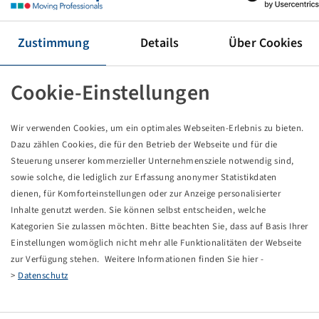
Reifen 520 / 85 R 46, AC 85
158 A8 / 158 B, TL
(20.8R46), Mitas
Zustimmung
Details
Über Cookies
Preise und Bestände nach der
sichtbar.
Anmeldung
Cookie-Einstellungen
Wir verwenden Cookies, um ein optimales Webseiten-Erlebnis zu bieten.
Technische Daten
Dazu zählen Cookies, die für den Betrieb der Webseite und für die
Steuerung unserer kommerzieller Unternehmensziele notwendig sind,
sowie solche, die lediglich zur Erfassung anonymer Statistikdaten
Artikelnummer
10928270
dienen, für Komforteinstellungen oder zur Anzeige personalisierter
Inhalte genutzt werden. Sie können selbst entscheiden, welche
Reifengröße
520 / 85 R 46
Kategorien Sie zulassen möchten. Bitte beachten Sie, dass auf Basis Ihrer
Einstellungen womöglich nicht mehr alle Funktionalitäten der Webseite
LI / SI, PR
158 A8 / 158 B
zur Verfügung stehen. Weitere Informationen finden Sie hier -
>
Datenschutz
Tragfähigkeit 1
4250 / 40