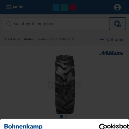
MENÜ
Optionen
Startseite
/
Reifen
/
Reifen 520 / 85 R 46, AC 85