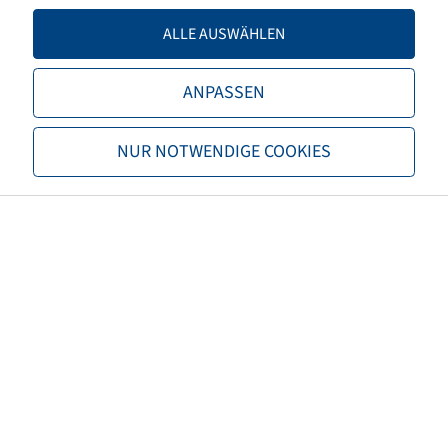
Tragfähigkeit 2
4250 / 50
ALLE AUSWÄHLEN
TL/TT
TL
ANPASSEN
Marke
Mitas
NUR NOTWENDIGE COOKIES
Profil
AC 85
EAN
8059971054828
Alternativgröße 1
20.8R46
3PMSF
nein
Reifenfarbe
Schwarz
ECE Regelungsnummer
nicht notwendig