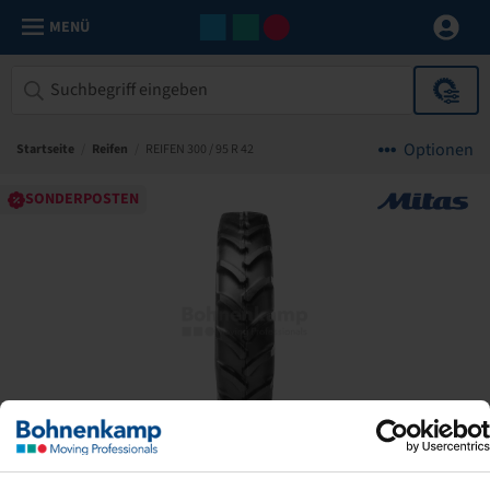
MENÜ
Optionen
Startseite
/
Reifen
/
REIFEN 300 / 95 R 42
SONDERPOSTEN