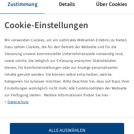
REIFEN 300 / 95 R 42
Zustimmung
Details
Über Cookies
Cookie-Einstellungen
Dieses Produkt ist ein rabattierter Sonderposten und
nur in der angegebenen Menge verfügbar.
Wir verwenden Cookies, um ein optimales Webseiten-Erlebnis zu bieten.
Dazu zählen Cookies, die für den Betrieb der Webseite und für die
Steuerung unserer kommerzieller Unternehmensziele notwendig sind,
Preise und Bestände nach der
sichtbar.
Anmeldung
sowie solche, die lediglich zur Erfassung anonymer Statistikdaten
dienen, für Komforteinstellungen oder zur Anzeige personalisierter
Inhalte genutzt werden. Sie können selbst entscheiden, welche
Kategorien Sie zulassen möchten. Bitte beachten Sie, dass auf Basis Ihrer
Technische Daten
Einstellungen womöglich nicht mehr alle Funktionalitäten der Webseite
zur Verfügung stehen. Weitere Informationen finden Sie hier -
>
Datenschutz
Artikelnummer
10001496
Reifengröße
300 / 95 R 42
ALLE AUSWÄHLEN
LI / SI, PR
147 A8 / 144 B