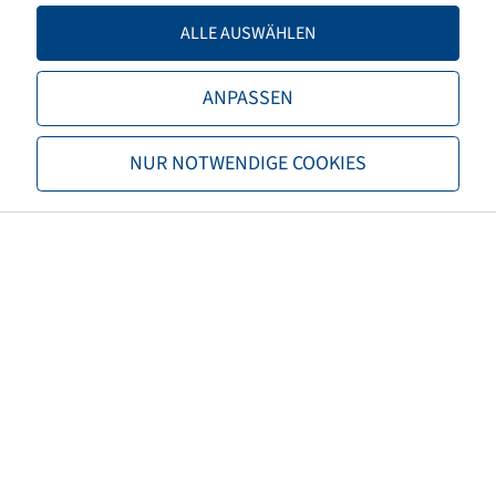
Tragfähigkeit 2
2725 / 65
ALLE AUSWÄHLEN
TL/TT
TL
ANPASSEN
Marke
Mitas
NUR NOTWENDIGE COOKIES
Profil
HC 70
EAN
8059971035100
3PMSF
nein
Reifenfarbe
Schwarz
ECE Regelungsnummer
nicht notwendig
Nettogewicht (kg)
130,90