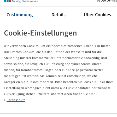
Reifen 480 / 70 R 34, HC 70
146 A8 / 143 D, TL
Mitas
Zustimmung
Details
Über Cookies
Preise und Bestände nach der
sichtbar.
Anmeldung
Cookie-Einstellungen
Wir verwenden Cookies, um ein optimales Webseiten-Erlebnis zu bieten.
Dazu zählen Cookies, die für den Betrieb der Webseite und für die
Technische Daten
Steuerung unserer kommerzieller Unternehmensziele notwendig sind,
sowie solche, die lediglich zur Erfassung anonymer Statistikdaten
Artikelnummer
10928010
dienen, für Komforteinstellungen oder zur Anzeige personalisierter
Inhalte genutzt werden. Sie können selbst entscheiden, welche
Reifengröße
480 / 70 R 34
Kategorien Sie zulassen möchten. Bitte beachten Sie, dass auf Basis Ihrer
Einstellungen womöglich nicht mehr alle Funktionalitäten der Webseite
zur Verfügung stehen. Weitere Informationen finden Sie hier -
LI / SI, PR
146 A8 / 143 D
>
Datenschutz
Tragfähigkeit 1
3000 / 40