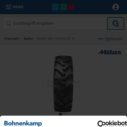
MENÜ
Optionen
Startseite
/
Reifen
/
Reifen 480 / 70 R 34, HC 70