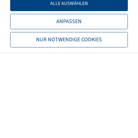
ALLE AUSWÄHLEN
Tragfähigkeit 2
7100 / 40
TL/TT
TL
ANPASSEN
Marke
Mitas
NUR NOTWENDIGE COOKIES
Profil
SFT
EAN
8059971069464
3PMSF
nein
Reifenfarbe
Schwarz
ECE Regelungsnummer
nicht notwendig
Nettogewicht (kg)
138,10