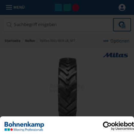
MENÜ
Optionen
Startseite
/
Reifen
/
Reifen 500 / 80 R 28, SFT