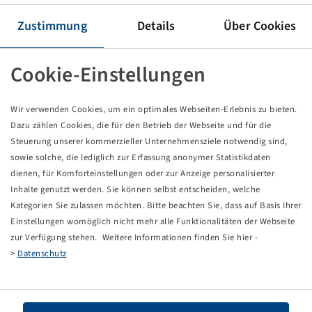
Reifen 500 / 80 R 28, SFT
164 A8 / 176 A8, TL
Zustimmung
Details
Über Cookies
Mitas
Cookie-Einstellungen
Preise und Bestände nach der
sichtbar.
Anmeldung
Wir verwenden Cookies, um ein optimales Webseiten-Erlebnis zu bieten.
Dazu zählen Cookies, die für den Betrieb der Webseite und für die
Technische Daten
Steuerung unserer kommerzieller Unternehmensziele notwendig sind,
sowie solche, die lediglich zur Erfassung anonymer Statistikdaten
dienen, für Komforteinstellungen oder zur Anzeige personalisierter
Artikelnummer
10927826
Inhalte genutzt werden. Sie können selbst entscheiden, welche
Kategorien Sie zulassen möchten. Bitte beachten Sie, dass auf Basis Ihrer
Reifengröße
500 / 80 R 28
Einstellungen womöglich nicht mehr alle Funktionalitäten der Webseite
zur Verfügung stehen. Weitere Informationen finden Sie hier -
LI / SI, PR
164 A8 / 176 A8
>
Datenschutz
Tragfähigkeit 1
5000 / 40