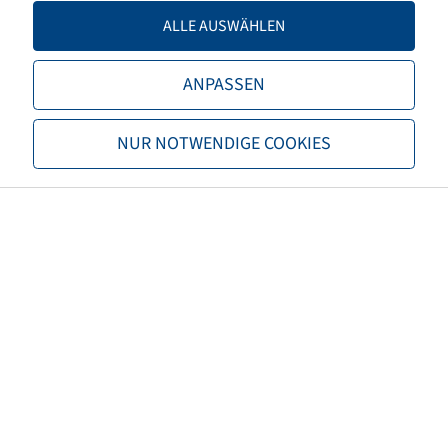
Tragfähigkeit 2
8000 / 65
ALLE AUSWÄHLEN
TL/TT
TL
ANPASSEN
Marke
Mitas
NUR NOTWENDIGE COOKIES
Profil
SFT
EAN
8059971068924
3PMSF
nein
Reifenfarbe
Schwarz
ECE Regelungsnummer
nicht notwendig
Nettogewicht (kg)
426,80