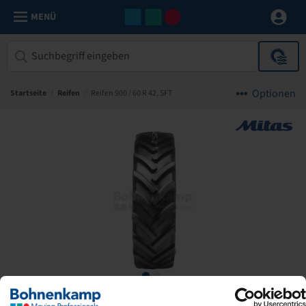
MENÜ
Optionen
Startseite
/
Reifen
/
Reifen 900 / 60 R 42, SFT