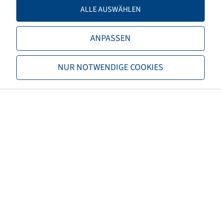
Tragfähigkeit 2
9500 / 70
ALLE AUSWÄHLEN
TL/TT
TL
ANPASSEN
Marke
Trelleborg
NUR NOTWENDIGE COOKIES
Profil
TM1000PT
EAN
8059971028379
3PMSF
nein
Reifenfarbe
Schwarz
Nettogewicht (kg)
451,49
Empfohlene Felgengröße
DW30B