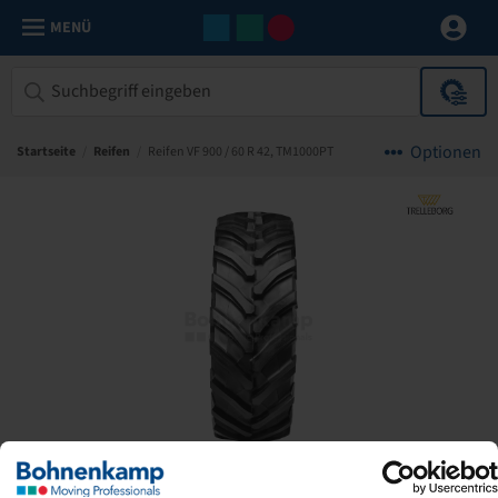
MENÜ
Optionen
Startseite
/
Reifen
/
Reifen VF 900 / 60 R 42, TM1000PT