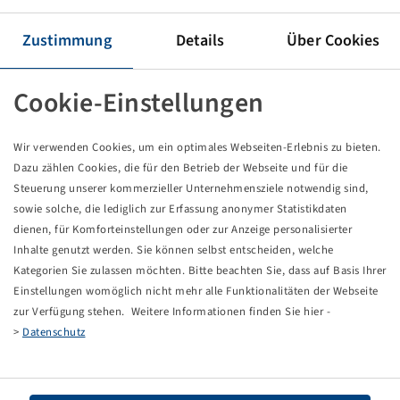
Reifen VF 900 / 60 R 42, TM1000PT
Zustimmung
Details
Über Cookies
Preise und Bestände nach der
sichtbar.
Anmeldung
Cookie-Einstellungen
Wir verwenden Cookies, um ein optimales Webseiten-Erlebnis zu bieten.
Dazu zählen Cookies, die für den Betrieb der Webseite und für die
Technische Daten
Steuerung unserer kommerzieller Unternehmensziele notwendig sind,
sowie solche, die lediglich zur Erfassung anonymer Statistikdaten
dienen, für Komforteinstellungen oder zur Anzeige personalisierter
Artikelnummer
13627360
Inhalte genutzt werden. Sie können selbst entscheiden, welche
Kategorien Sie zulassen möchten. Bitte beachten Sie, dass auf Basis Ihrer
Reifengröße
VF 900 / 60 R 42
Einstellungen womöglich nicht mehr alle Funktionalitäten der Webseite
zur Verfügung stehen. Weitere Informationen finden Sie hier -
LI / SI, PR
189 D / 186 E
>
Datenschutz
Tragfähigkeit 1
10300 / 65