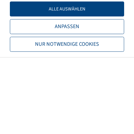
TL/TT
TL
ALLE AUSWÄHLEN
Marke
Trelleborg
ANPASSEN
Profil
TM1060
NUR NOTWENDIGE COOKIES
EAN
8059971003024
3PMSF
nein
Reifenfarbe
Schwarz
ECE Regelungsnummer
nicht notwendig
Nettogewicht (kg)
222,00
Empfohlene Felgengröße
23