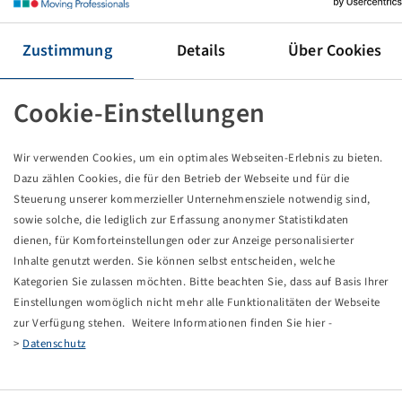
Reifen VF 650 / 60 R 38, TM1060
166 D, TL
Trelleborg
Zustimmung
Details
Über Cookies
Preise und Bestände nach der
sichtbar.
Anmeldung
Cookie-Einstellungen
Wir verwenden Cookies, um ein optimales Webseiten-Erlebnis zu bieten.
Technische Daten
Dazu zählen Cookies, die für den Betrieb der Webseite und für die
Steuerung unserer kommerzieller Unternehmensziele notwendig sind,
sowie solche, die lediglich zur Erfassung anonymer Statistikdaten
Artikelnummer
13627450
dienen, für Komforteinstellungen oder zur Anzeige personalisierter
Inhalte genutzt werden. Sie können selbst entscheiden, welche
Reifengröße
VF 650 / 60 R 38
Kategorien Sie zulassen möchten. Bitte beachten Sie, dass auf Basis Ihrer
Einstellungen womöglich nicht mehr alle Funktionalitäten der Webseite
zur Verfügung stehen. Weitere Informationen finden Sie hier -
LI / SI, PR
166 D
>
Datenschutz
Tragfähigkeit 1
5300 / 65