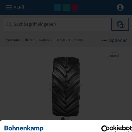
MENÜ
Optionen
Startseite
/
Reifen
/
Reifen VF 650 / 60 R 38, TM1060