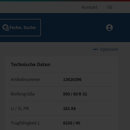
Kontakt
DE
Optionen
Technische Daten
Artikelnummer
13626396
Reifengröße
900 / 60 R 32
LI / SI, PR
181 A8
Tragfähigkeit 1
8250 / 40