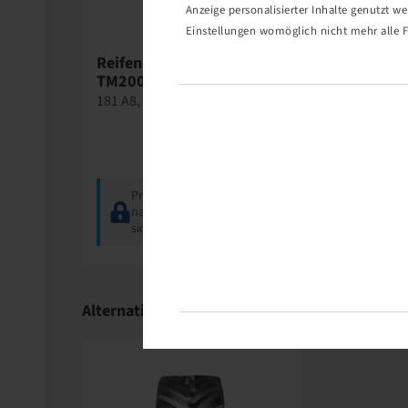
Anzeige personalisierter Inhalte genutzt w
Einstellungen womöglich nicht mehr alle F
Reifen 900 / 60 R 32,
TM2000
181 A8, TL
Preise und Bestände
nach der
Anmeldung
sichtbar.
Alternativartikel