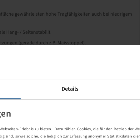
fläche gewährleisten hohe Tragfähigkeiten auch bei niedrigem
e Hang- / Seitenstabilit.
tzungen (gerade durch z.B. Maisstoppel).
Details
gen
ebseiten-Erlebnis zu bieten. Dazu zählen Cookies, die für den Betrieb der We
 sind, sowie solche, die lediglich zur Erfassung anonymer Statistikdaten die