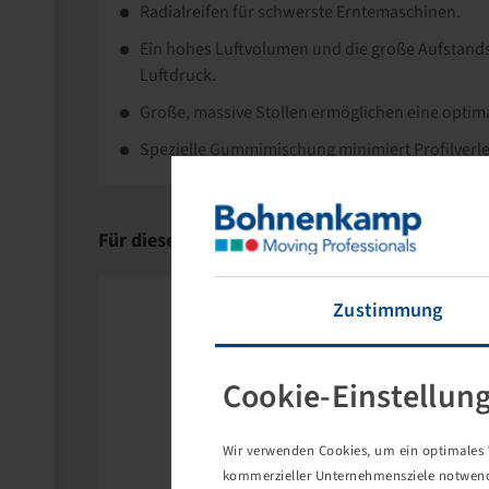
Radialreifen für schwerste Erntemaschinen.
Ein hohes Luftvolumen und die große Aufstands
Luftdruck.
Große, massive Stollen ermöglichen eine optimal
Spezielle Gummimischung minimiert Profilverle
Für dieses Produkt gibt es einen Nachfolger:
Zustimmung
Cookie-Einstellun
Wir verwenden Cookies, um ein optimales W
kommerzieller Unternehmensziele notwendig