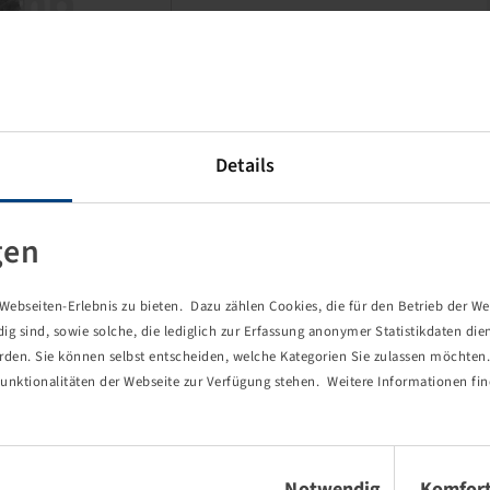
Details
Dieses Produkt ist ein
rabattierter Sonderposten und
gen
nur in der angegebenen Menge
verfügbar.
ebseiten-Erlebnis zu bieten. Dazu zählen Cookies, die für den Betrieb der We
Preise und Bestände nach der
 sind, sowie solche, die lediglich zur Erfassung anonymer Statistikdaten die
Anmeldung
sichtbar.
erden. Sie können selbst entscheiden, welche Kategorien Sie zulassen möchten. 
unktionalitäten der Webseite zur Verfügung stehen. Weitere Informationen fin
Einwilligungsauswahl
Notwendig
Komfor