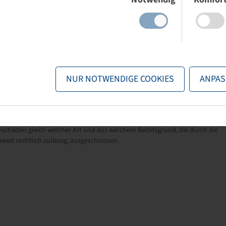
es Profil.
NUR NOTWENDIGE COOKIES
ANPAS
schen Angaben der Hersteller. Der Inhalt ist unverbindlich und dient
sammenhang mit diesen Daten. Eine Haftung für jegliche unmittelbare
schäden gleich welcher Art und aus welchem Rechtsgrund, die durch die
eit rechtlich zulässig, ausgeschlossen.