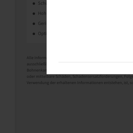
Schützt Grasnarbe und Pflanzen durch innovativ
Hohe Tragfähigkeit.
Geringe Bodenverdichtung.
Optimale Traktion.
Alle Informationen auf diesen Seiten beruhen auf den techni
ausschließlich Informationszwecken.
Bohnenkamp Austria GesmbH übernimmt keine Haftung im Zu
oder mittelbare Schäden, Schadensersatzforderungen, Folge
Verwendung der erhaltenen Informationen entstehen, ist, sow