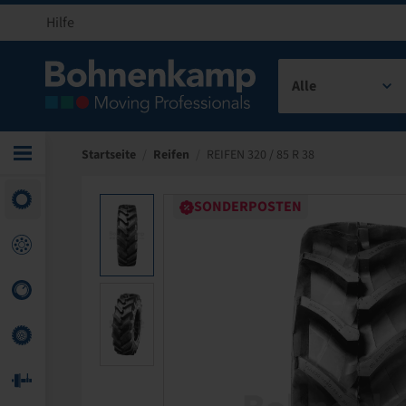
Hilfe
Alle
Startseite
/
Reifen
/
REIFEN 320 / 85 R 38
SONDERPOSTEN
SONDERPOSTEN
SONDERPOSTEN