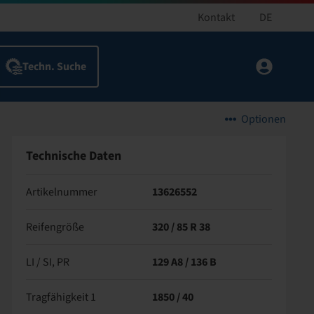
Kontakt
DE
Optionen
Technische Daten
Artikelnummer
13626552
Reifengröße
320 / 85 R 38
LI / SI, PR
129 A8 / 136 B
Tragfähigkeit 1
1850 / 40