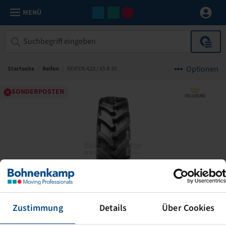
MENÜ
Optionen
Startseite
/
Reifen
/
REIFEN 420 / 85 R 30
SONDERPOSTEN
Zustimmung
Details
Über Cookies