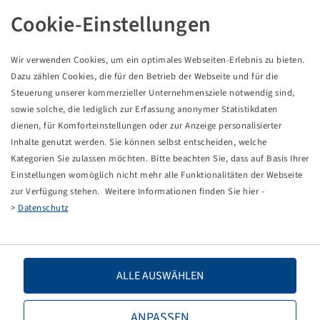
REIFEN 420 / 85 R 30
Cookie-Einstellungen
Wir verwenden Cookies, um ein optimales Webseiten-Erlebnis zu bieten.
Dieses Produkt ist ein rabattierter Sonderposten und
Dazu zählen Cookies, die für den Betrieb der Webseite und für die
nur in der angegebenen Menge verfügbar.
Steuerung unserer kommerzieller Unternehmensziele notwendig sind,
sowie solche, die lediglich zur Erfassung anonymer Statistikdaten
dienen, für Komforteinstellungen oder zur Anzeige personalisierter
Preise und Bestände nach der
sichtbar.
Anmeldung
Inhalte genutzt werden. Sie können selbst entscheiden, welche
Kategorien Sie zulassen möchten. Bitte beachten Sie, dass auf Basis Ihrer
Einstellungen womöglich nicht mehr alle Funktionalitäten der Webseite
zur Verfügung stehen. Weitere Informationen finden Sie hier -
Technische Daten
>
Datenschutz
Artikelnummer
13626349
ALLE AUSWÄHLEN
Reifengröße
420 / 85 R 30
ANPASSEN
LI / SI, PR
140 A8 / 137 B