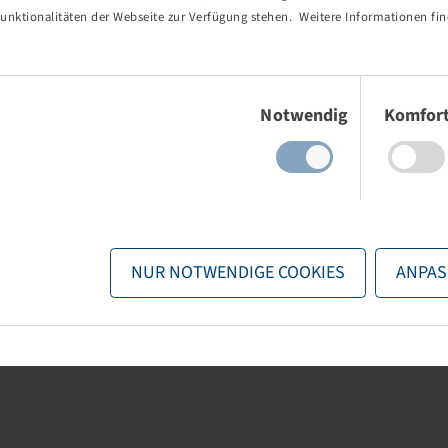
unktionalitäten der Webseite zur Verfügung stehen. Weitere Informationen fin
 / 70 R 28,
Reifen 420 / 70 R 28,
Agrimax RT 765
 B, TL
133 D, TL
Einwilligungsauswahl
Notwendig
Komfor
 und Bestände
Preise und Bestände
er
Anmeldung
nach der
Anmeldung
r.
sichtbar.
NUR NOTWENDIGE COOKIES
ANPAS