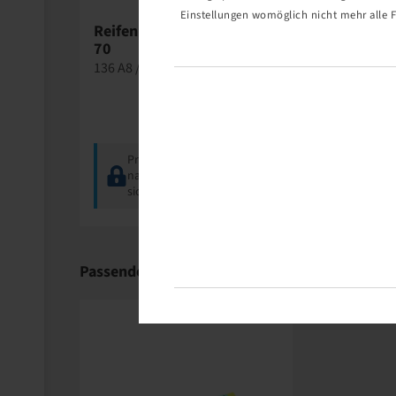
Einstellungen womöglich nicht mehr alle F
Reifen 420 / 70 R 28, HC
Reifen 420
70
Fitker
136 A8 / 133 D, TL
133 A8 / 133
Preise und Bestände
Preise
nach der
Anmeldung
nach d
sichtbar.
sichtba
Passende Produkte