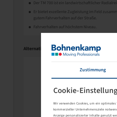
Der TM 700 ist ein landwirtschaftlicher Radialrei
Er bietet exzellente Zugleistung im Feld zusam
gutem Fahrverhalten auf der Straße.
Fahrverhalten auf höchstem Niveau.
Alternativartikel
Zustimmung
Cookie-Einstellun
Wir verwenden Cookies, um ein optimales W
kommerzieller Unternehmensziele notwendig
Anzeige personalisierter Inhalte genutzt w