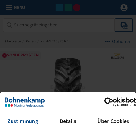
MENÜ
Optionen
Startseite
/
Reifen
/
REIFEN 710 / 75 R 42
SONDERPOSTEN
Zustimmung
Details
Über Cookies