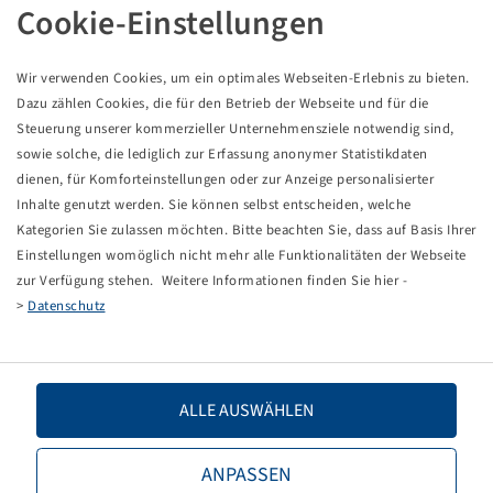
REIFEN 710 / 75 R 42
Cookie-Einstellungen
Wir verwenden Cookies, um ein optimales Webseiten-Erlebnis zu bieten.
Dazu zählen Cookies, die für den Betrieb der Webseite und für die
Dieses Produkt ist ein rabattierter Sonderposten und
Steuerung unserer kommerzieller Unternehmensziele notwendig sind,
nur in der angegebenen Menge verfügbar.
sowie solche, die lediglich zur Erfassung anonymer Statistikdaten
dienen, für Komforteinstellungen oder zur Anzeige personalisierter
Preise und Bestände nach der
sichtbar.
Anmeldung
Inhalte genutzt werden. Sie können selbst entscheiden, welche
Kategorien Sie zulassen möchten. Bitte beachten Sie, dass auf Basis Ihrer
Einstellungen womöglich nicht mehr alle Funktionalitäten der Webseite
zur Verfügung stehen. Weitere Informationen finden Sie hier -
>
Datenschutz
Technische Daten
Artikelnummer
13626741
ALLE AUSWÄHLEN
Reifengröße
710 / 75 R 42
ANPASSEN
LI / SI, PR
175 D / 172 E