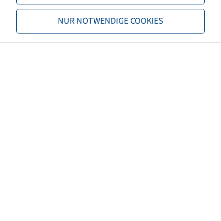
NUR NOTWENDIGE COOKIES
Tragfähigkeit 1
6900 / 65
Tragfähigkeit 2
6300 / 70
TL/TT
TL
Marke
Trelleborg
Profil
TM900HP
Sonderpostenkategorie
DA
EAN
4040658014253
3PMSF
nein
Reifenfarbe
Schwarz