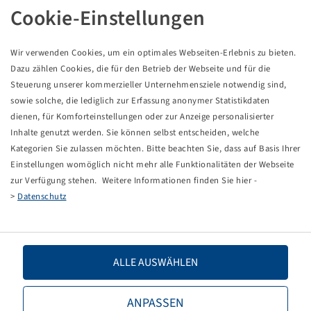
REIFEN 800 / 70 R 38
Cookie-Einstellungen
Wir verwenden Cookies, um ein optimales Webseiten-Erlebnis zu bieten.
Dazu zählen Cookies, die für den Betrieb der Webseite und für die
Dieses Produkt ist ein rabattierter Sonderposten und
nur in der angegebenen Menge verfügbar.
Steuerung unserer kommerzieller Unternehmensziele notwendig sind,
sowie solche, die lediglich zur Erfassung anonymer Statistikdaten
dienen, für Komforteinstellungen oder zur Anzeige personalisierter
Preise und Bestände nach der
sichtbar.
Anmeldung
Inhalte genutzt werden. Sie können selbst entscheiden, welche
Kategorien Sie zulassen möchten. Bitte beachten Sie, dass auf Basis Ihrer
Einstellungen womöglich nicht mehr alle Funktionalitäten der Webseite
zur Verfügung stehen. Weitere Informationen finden Sie hier -
Technische Daten
>
Datenschutz
Artikelnummer
13626652
ALLE AUSWÄHLEN
Reifengröße
800 / 70 R 38
ANPASSEN
LI / SI, PR
178 D / 175 E