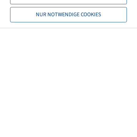
NUR NOTWENDIGE COOKIES
Tragfähigkeit 1
7500 / 65
Tragfähigkeit 2
6900 / 70
TL/TT
TL
Marke
Trelleborg
Profil
TM900HP
Sonderpostenkategorie
DA
EAN
4040658076947
3PMSF
nein
Reifenfarbe
Schwarz