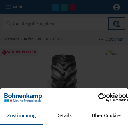
MENÜ
Optionen
Startseite
/
Reifen
/
REIFEN 800 / 70 R 38
SONDERPOSTEN
Zustimmung
Details
Über Cookies