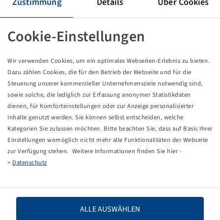
Zustimmung
Details
Über Cookies
Reifen VF 710 / 45 R 22.5, FLOTATION OPTIMALL
170 D, TL
Cookie-Einstellungen
Vredestein
Verpackungseinheit: 1 Stück
Wir verwenden Cookies, um ein optimales Webseiten-Erlebnis zu bieten.
Preise und Bestände nach der
sichtbar.
Anmeldung
Dazu zählen Cookies, die für den Betrieb der Webseite und für die
Steuerung unserer kommerzieller Unternehmensziele notwendig sind,
sowie solche, die lediglich zur Erfassung anonymer Statistikdaten
dienen, für Komforteinstellungen oder zur Anzeige personalisierter
Inhalte genutzt werden. Sie können selbst entscheiden, welche
Technische Daten
Kategorien Sie zulassen möchten. Bitte beachten Sie, dass auf Basis Ihrer
Einstellungen womöglich nicht mehr alle Funktionalitäten der Webseite
Artikelnummer
10002857
zur Verfügung stehen. Weitere Informationen finden Sie hier -
>
Datenschutz
Reifengröße
VF 710 / 45 R 22.5
LI / SI, PR
170 D
ALLE AUSWÄHLEN