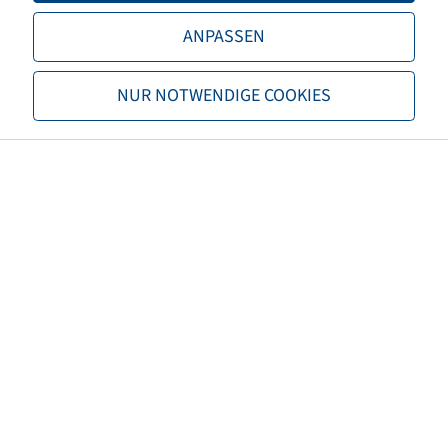
Tragfähigkeit 1
7100 / 65
ANPASSEN
TL/TT
TL
NUR NOTWENDIGE COOKIES
Marke
Vredestein
Profil
FLOTATION OPTIMALL
EAN
8714692800580
3PMSF
nein
Reifenfarbe
Schwarz
Nettogewicht (kg)
170,00
Empfohlene Felgengröße
AG 24.00