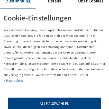
Zustimmung
Details
Über Cookies
Reifen VF 710 / 50 R 26.5 , FLOTATION OPTIMALL
176 D, TL
Cookie-Einstellungen
Vredestein
Verpackungseinheit: 1 Stück
Wir verwenden Cookies, um ein optimales Webseiten-Erlebnis zu bieten.
Preise und Bestände nach der
sichtbar.
Anmeldung
Dazu zählen Cookies, die für den Betrieb der Webseite und für die
Steuerung unserer kommerzieller Unternehmensziele notwendig sind,
sowie solche, die lediglich zur Erfassung anonymer Statistikdaten
dienen, für Komforteinstellungen oder zur Anzeige personalisierter
Inhalte genutzt werden. Sie können selbst entscheiden, welche
Technische Daten
Kategorien Sie zulassen möchten. Bitte beachten Sie, dass auf Basis Ihrer
Einstellungen womöglich nicht mehr alle Funktionalitäten der Webseite
Artikelnummer
10001958
zur Verfügung stehen. Weitere Informationen finden Sie hier -
>
Datenschutz
Reifengröße
VF 710 / 50 R 26.5
LI / SI, PR
176 D
ALLE AUSWÄHLEN