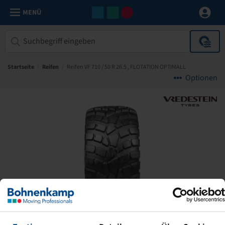
MENÜ
Startseite
/
Reifen
/
Reifen VF 710 / 50 R 26.5 , FLOTATION OPTIMALL
Optionen