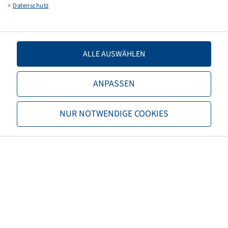
>
Datenschutz
DIN 7768 90/20
(10x3) (260x85)
ALLE AUSWÄHLEN
ANPASSEN
Preise und Bestände nach der
NUR NOTWENDIGE COOKIES
Anmeldung
sichtbar.
Schlauch 3.00 - 4, (VPE 50)
TR 13
(10x3) (260x85)