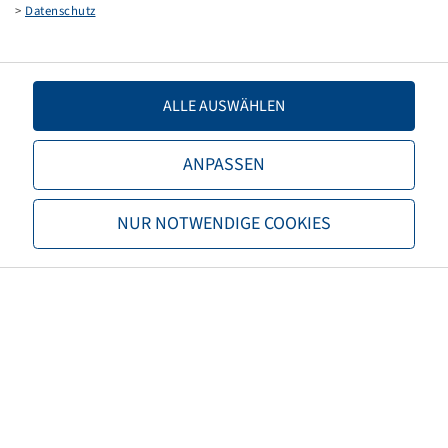
>
Datenschutz
TR 13
(6.5/80-12)
ALLE AUSWÄHLEN
ANPASSEN
Preise und Bestände nach der
NUR NOTWENDIGE COOKIES
Dong Ah
Anmeldung
sichtbar.
Schlauch 125 R 12, 1210, (VPE 40)
TR 13
(145/70 R 12 )