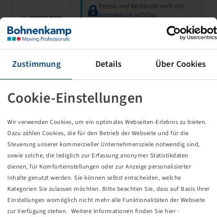
Preise und Bestände nach der
Anmeldung
sichtbar.
Schlauch 135 - 145 R 12, (VPE 40)
Zustimmung
Details
Über Cookies
TR 13
Cookie-Einstellungen
Wir verwenden Cookies, um ein optimales Webseiten-Erlebnis zu bieten.
Dazu zählen Cookies, die für den Betrieb der Webseite und für die
Steuerung unserer kommerzieller Unternehmensziele notwendig sind,
sowie solche, die lediglich zur Erfassung anonymer Statistikdaten
Preise und Bestände nach der
dienen, für Komforteinstellungen oder zur Anzeige personalisierter
Dong Ah
Anmeldung
sichtbar.
Inhalte genutzt werden. Sie können selbst entscheiden, welche
Kategorien Sie zulassen möchten. Bitte beachten Sie, dass auf Basis Ihrer
Einstellungen womöglich nicht mehr alle Funktionalitäten der Webseite
zur Verfügung stehen. Weitere Informationen finden Sie hier -
Schlauch 155 R 12, 1230, (VPE 33)