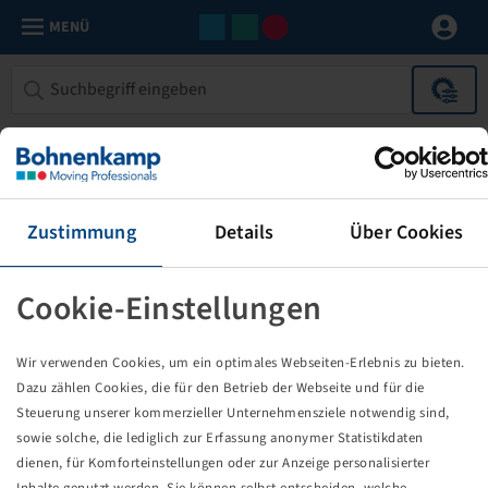
MENÜ
Zubehör
0 Produkte
Grenzen Sie Ihre Suchergebnisse mit Hilfe der folgenden Filter
ein.
Zustimmung
Details
Über Cookies
FILTER
1
Cookie-Einstellungen
Zubehör für EM Felgen
Alle Filter zurücksetzen
Wir verwenden Cookies, um ein optimales Webseiten-Erlebnis zu bieten.
Keine Ergebnisse
Dazu zählen Cookies, die für den Betrieb der Webseite und für die
Steuerung unserer kommerzieller Unternehmensziele notwendig sind,
sowie solche, die lediglich zur Erfassung anonymer Statistikdaten
0
dienen, für Komforteinstellungen oder zur Anzeige personalisierter