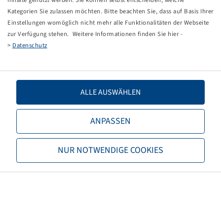
Inhalte genutzt werden. Sie können selbst entscheiden, welche
Anzahl
Kategorien Sie zulassen möchten. Bitte beachten Sie, dass auf Basis Ihrer
Einstellungen womöglich nicht mehr alle Funktionalitäten der Webseite
zur Verfügung stehen. Weitere Informationen finden Sie hier -
>
Datenschutz
Bohnenkamp
Über Bohnenkamp
ALLE AUSWÄHLEN
Verantwortung
Stellenangebote
ANPASSEN
Informationen
Neukunde werden
NUR NOTWENDIGE COOKIES
AGB
Datenschutz
Impressum
Versand und Frachtkosten
Kontakt