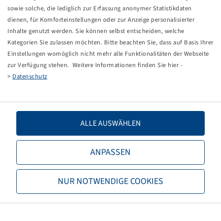
Reifendrucksensor
sowie solche, die lediglich zur Erfassung anonymer Statistikdaten
Wheel Unit Sensor (WUS)
dienen, für Komforteinstellungen oder zur Anzeige personalisierter
Tire Pressure Monitoring System (TPMS)
Inhalte genutzt werden. Sie können selbst entscheiden, welche
Kategorien Sie zulassen möchten. Bitte beachten Sie, dass auf Basis Ihrer
Preise und Bestände nach der
sichtbar.
Anmeldung
Einstellungen womöglich nicht mehr alle Funktionalitäten der Webseite
zur Verfügung stehen. Weitere Informationen finden Sie hier -
>
Datenschutz
Technische Daten
ALLE AUSWÄHLEN
Bezeichnung
Reifendrucksensor Haldex
ANPASSEN
Artikelnummer
10002049
Basiseinheitencode
STCK
NUR NOTWENDIGE COOKIES
TPMS-kompatibles Ventil
nein