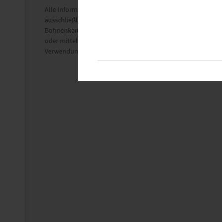
Alle Informationen auf diesen Seiten beruhen auf den techni
ausschließlich Informationszwecken.
Bohnenkamp Austria GesmbH übernimmt keine Haftung im Zu
oder mittelbare Schäden, Schadensersatzforderungen, Folge
Verwendung der erhaltenen Informationen entstehen, ist, sow