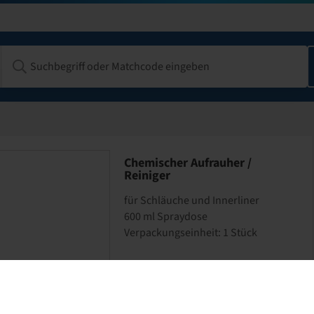
Chemischer Aufrauher /
Reiniger
für Schläuche und Innerliner
600 ml Spraydose
Verpackungseinheit: 1 Stück