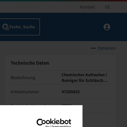
Kontakt
DE
Optionen
Technische Daten
Chemischer Aufrauher /
Bezeichnung
Reiniger für Schläuche
und Innerliner
Artikelnummer
47200425
Basiseinheitencode
STCK
Inhalt (ltr.)
0.6