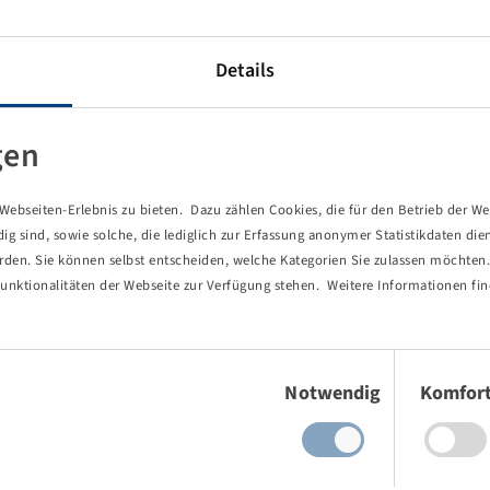
Details
gen
ebseiten-Erlebnis zu bieten. Dazu zählen Cookies, die für den Betrieb der We
 sind, sowie solche, die lediglich zur Erfassung anonymer Statistikdaten die
erden. Sie können selbst entscheiden, welche Kategorien Sie zulassen möchten. 
unktionalitäten der Webseite zur Verfügung stehen. Weitere Informationen fin
Preise und Bestände nach der
Anmeldung
sichtbar.
Einwilligungsauswahl
Notwendig
Komfor