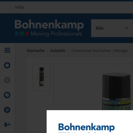
Hilfe
Alle
Startseite
/
Zubehör
/
Chemischer Aufrauher / Reiniger