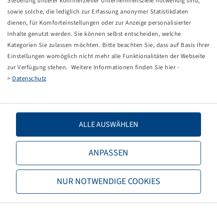
Steuerung unserer kommerzieller Unternehmensziele notwendig sind,
SPEZIALPINSEL FÜR MONTAGEPASTE
sowie solche, die lediglich zur Erfassung anonymer Statistikdaten
RUNDPINSEL Ø50 MM, 300 MM LANG
dienen, für Komforteinstellungen oder zur Anzeige personalisierter
HOLZSTIEL, BLECHZWINGE, CHINABORSTEN
Inhalte genutzt werden. Sie können selbst entscheiden, welche
Verpackungseinheit: 1 Stück
Kategorien Sie zulassen möchten. Bitte beachten Sie, dass auf Basis Ihrer
Einstellungen womöglich nicht mehr alle Funktionalitäten der Webseite
Dieses Produkt ist nur in der angegebenen Menge
zur Verfügung stehen. Weitere Informationen finden Sie hier -
vorhanden und wird auch nicht wieder verfügbar
werden.
>
Datenschutz
Preise und Bestände nach der
sichtbar.
Anmeldung
ALLE AUSWÄHLEN
ANPASSEN
Technische Daten
NUR NOTWENDIGE COOKIES
Artikelnummer
47200816
Basiseinheitencode
STCK