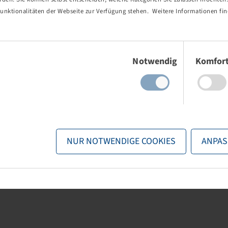
unktionalitäten der Webseite zur Verfügung stehen. Weitere Informationen fin
 / 65 R 28,
Reifen 540 / 65 R 28,
Agrimax RT 600
145 A8 / 142 D, TL
Einwilligungsauswahl
Notwendig
Komfor
 und Bestände
Preise und Bestände
er
Anmeldung
nach der
Anmeldung
r.
sichtbar.
NUR NOTWENDIGE COOKIES
ANPAS