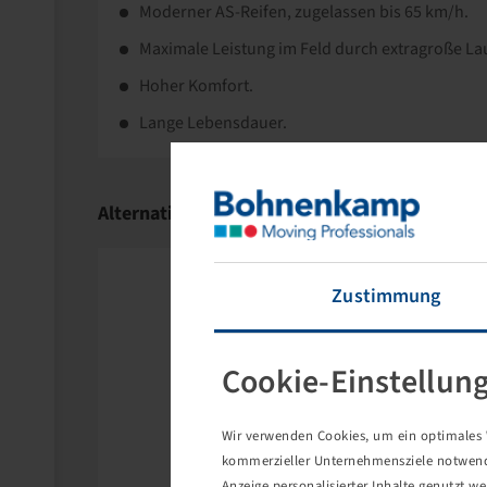
Moderner AS-Reifen, zugelassen bis 65 km/h.
Maximale Leistung im Feld durch extragroße Lau
Hoher Komfort.
Lange Lebensdauer.
Alternativartikel
Zustimmung
Cookie-Einstellun
Wir verwenden Cookies, um ein optimales W
kommerzieller Unternehmensziele notwendig
Anzeige personalisierter Inhalte genutzt w