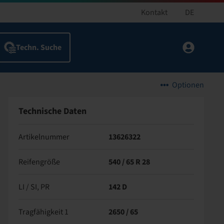
Kontakt
DE
Optionen
Technische Daten
Artikelnummer
13626322
Reifengröße
540 / 65 R 28
LI / SI, PR
142 D
Tragfähigkeit 1
2650 / 65