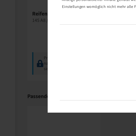
Einstellungen womöglich nicht mehr alle F
Reifen 540 / 65 R 28, AC 65
Reifen 540
Gripker
145 A8 / 142 D, TL
142 D, TL
Preise und Bestände
Preise
nach der
Anmeldung
nach d
sichtbar.
sichtba
Passende Produkte