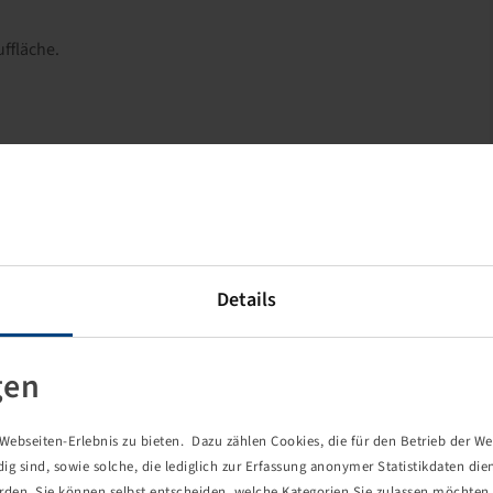
ffläche.
Details
gen
ebseiten-Erlebnis zu bieten. Dazu zählen Cookies, die für den Betrieb der We
 sind, sowie solche, die lediglich zur Erfassung anonymer Statistikdaten die
erden. Sie können selbst entscheiden, welche Kategorien Sie zulassen möchten. 