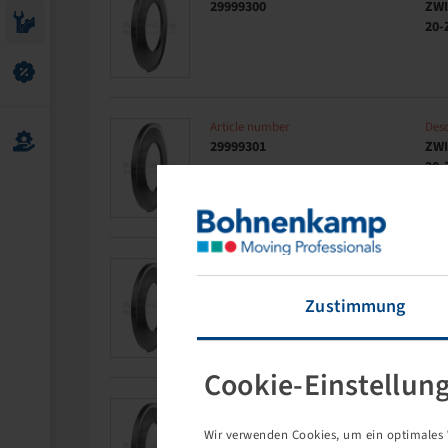
29999300
ZW
20-
Article number
Desc
29999301
ZW
20-
Article number
Desc
29999302
ZW
Zustimmung
20-
Cookie-Einstellun
Article number
Desc
29999303
ZW
Wir verwenden Cookies, um ein optimales W
20-