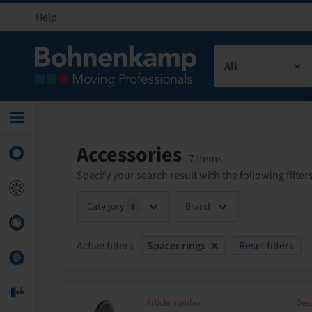
Help
All
Accessories
7 Items
Specify your search result with the following filters
Category
Brand
1
Active filters
Spacer rings
Reset filters
Article number
Desc