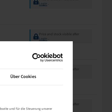
Login
.
Price and stock visible after
Login
.
Price and stock visible after
Login
.
Über Cookies
Price and stock visible after
Login
.
bseite und für die Steuerung unserer