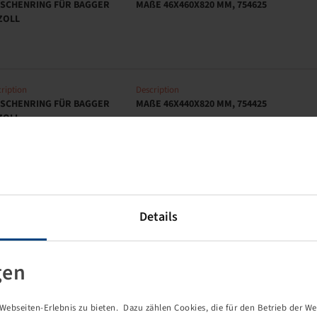
ISCHENRING FÜR BAGGER
MAßE 46X460X820 MM, 754625
ZOLL
ription
Description
ISCHENRING FÜR BAGGER
MAßE 46X440X820 MM, 754425
ZOLL
ription
Description
ISCHENRING FÜR BAGGER
MAßE 60X460X820 MM, 754642
Details
ZOLL
gen
ription
Description
ISCHENRING FÜR BAGGER
MAßE 70X460X820 MM, 754655
ebseiten-Erlebnis zu bieten. Dazu zählen Cookies, die für den Betrieb der We
ZOLL