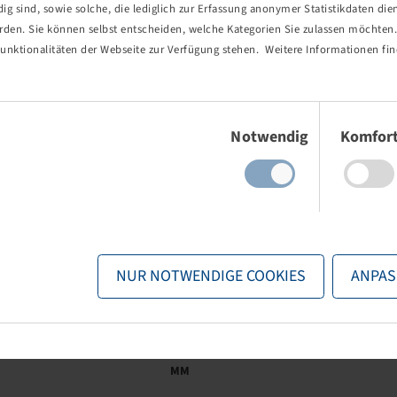
 sind, sowie solche, die lediglich zur Erfassung anonymer Statistikdaten die
erden. Sie können selbst entscheiden, welche Kategorien Sie zulassen möchten. 
unktionalitäten der Webseite zur Verfügung stehen. Weitere Informationen fin
ription
Description
RSTAERKUNGSRING 6 LOCH
AUSSENDURCHMESSER CA. 280
Einwilligungsauswahl
MM
Notwendig
Komfor
ription
Description
RSTAERKUNGSRING 8 LOCH
AUSSENDURCHMESSER CA. 330
MM
NUR NOTWENDIGE COOKIES
ANPAS
ription
Description
STAERKUNGSRING 10 LOCH
AUSSENDURCHMESSER CA. 420
MM