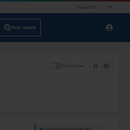
Contact Us
EN
Short view
Price and stock visible after