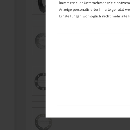
kommerzieller Unternehmensziele notwendig
Anzeige personalisierter Inhalte genutzt w
Einstellungen womöglich nicht mehr alle F
Article number
Desc
49212320
VE
Article number
Desc
49212330
VE
Article number
Desc
49212340
VER