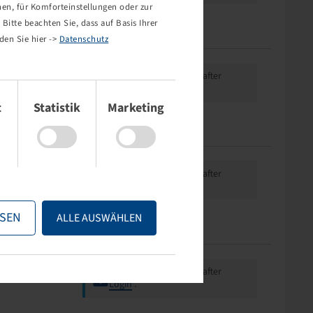
nen, für Komforteinstellungen oder zur
Bitte beachten Sie, dass auf Basis Ihrer
den Sie hier ->
Datenschutz
Price and stock visible after
Login
.
t
Statistik
Marketing
Price and stock visible after
Login
.
SEN
ALLE AUSWÄHLEN
Price and stock visible after
Login
.