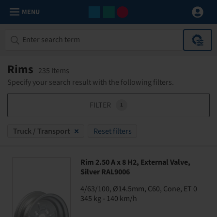
MENU
Rims
235 Items
Specify your search result with the following filters.
FILTER
1
Truck / Transport
Reset filters
Rim 2.50 A x 8 H2, External Valve,
Silver RAL9006
4/63/100, Ø14.5mm, C60, Cone, ET 0
345 kg - 140 km/h