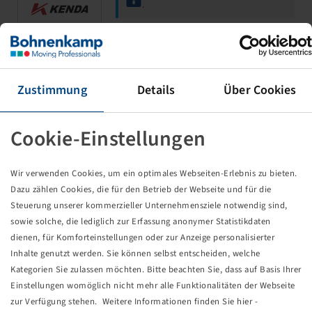
.
Rim 3.50 B x 10 H2, External Valve,
Silver RAL9006
Zustimmung
Details
Über Cookies
4/60/100, Ø14.5mm, C60, Cone, ET 0
500 kg - 140 km/h
Cookie-Einstellungen
Wir verwenden Cookies, um ein optimales Webseiten-Erlebnis zu bieten.
Dazu zählen Cookies, die für den Betrieb der Webseite und für die
Steuerung unserer kommerzieller Unternehmensziele notwendig sind,
Price and stock visible after
Login
sowie solche, die lediglich zur Erfassung anonymer Statistikdaten
.
dienen, für Komforteinstellungen oder zur Anzeige personalisierter
Inhalte genutzt werden. Sie können selbst entscheiden, welche
Kategorien Sie zulassen möchten. Bitte beachten Sie, dass auf Basis Ihrer
Einstellungen womöglich nicht mehr alle Funktionalitäten der Webseite
Rim 5.5 J x 12 H2, External Valve,
zur Verfügung stehen. Weitere Informationen finden Sie hier -
Silver RAL9006