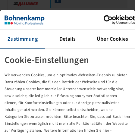
.
400 / 60 - 15.5
FarmPRO 327
Zustimmung
Details
Über Cookies
13.00 x 15.5
Cookie-Einstellungen
Wir verwenden Cookies, um ein optimales Webseiten-Erlebnis zu bieten.
Dazu zählen Cookies, die für den Betrieb der Webseite und für die
Steuerung unserer kommerzieller Unternehmensziele notwendig sind,
Price and stock visible after
Login
sowie solche, die lediglich zur Erfassung anonymer Statistikdaten
.
dienen, für Komforteinstellungen oder zur Anzeige personalisierter
Inhalte genutzt werden. Sie können selbst entscheiden, welche
Kategorien Sie zulassen möchten. Bitte beachten Sie, dass auf Basis Ihrer
Einstellungen womöglich nicht mehr alle Funktionalitäten der Webseite
11.5 / 80 - 15.3
zur Verfügung stehen. Weitere Informationen finden Sie hier -