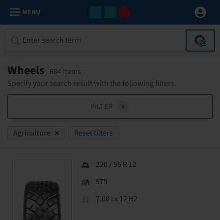
MENU
Wheels
684 Items
Specify your search result with the following filters.
FILTER
1
Agriculture
Reset filters
220 / 55 R 12
579
7.00 I x 12 H2