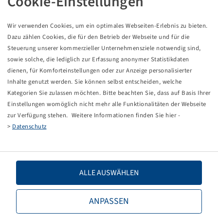
Cookie-Einstellungen
ADR
.
Wir verwenden Cookies, um ein optimales Webseiten-Erlebnis zu bieten.
Dazu zählen Cookies, die für den Betrieb der Webseite und für die
Blattfeder, 4000 kg Achslast
Steuerung unserer kommerzieller Unternehmensziele notwendig sind,
sowie solche, die lediglich zur Erfassung anonymer Statistikdaten
7 Lagen 70 X 10 mm, Stützweite 750
dienen, für Komforteinstellungen oder zur Anzeige personalisierter
mm
470775026
Inhalte genutzt werden. Sie können selbst entscheiden, welche
Kategorien Sie zulassen möchten. Bitte beachten Sie, dass auf Basis Ihrer
Einstellungen womöglich nicht mehr alle Funktionalitäten der Webseite
zur Verfügung stehen. Weitere Informationen finden Sie hier -
>
Datenschutz
Price and stock visible after
Login
Schneider
.
ALLE AUSWÄHLEN
ANPASSEN
Blattfeder, 6.000 kg Achslast