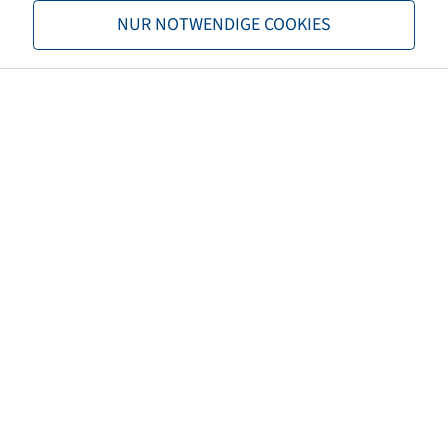
7 Lagen 80 X 11 mm, Stützweite 750
NUR NOTWENDIGE COOKIES
mm
480775028
Price and stock visible after
Login
Schneider
.
Blattfeder, 12.000 kg Achslast
10 Lagen 80 X 10 mm, Stützweite 920
mm
481092028