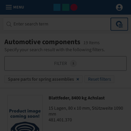
MENU
Automotive components
19 Items
Specify your search result with the following filters.
FILTER
1
Spare parts for spring assemblies
Reset filters
Blattfeder, 8400 kg Achslast
15 Lagen, 80 x 10 mm, Stützweite 1090
mm
481.401.370