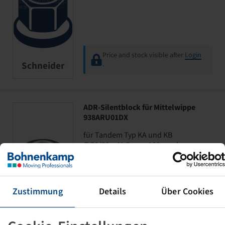
Price and stock visible after
Login
Schneider
.
ADR-Silentblock für Mittelwippe
938ARU01DX
für Tandem Typ KA und KB
Ø 70/90 x 41.3 mm, 108 mm lang,
8234102
Zustimmung
Details
Über Cookies
Price and stock visible after
Login