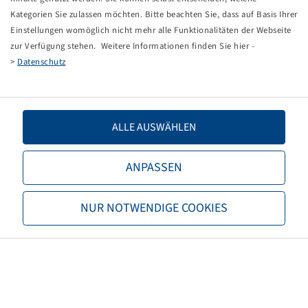
Kategorien Sie zulassen möchten. Bitte beachten Sie, dass auf Basis Ihrer
Einstellungen womöglich nicht mehr alle Funktionalitäten der Webseite
zur Verfügung stehen. Weitere Informationen finden Sie hier -
>
Datenschutz
Bohnenkamp
About Bohnenkamp
Responsibility
ALLE AUSWÄHLEN
Job vacancies
ANPASSEN
Information
Become a new customer
Terms and conditions
NUR NOTWENDIGE COOKIES
Data privacy
Imprint
Shipping and Freightcosts
Contact Us
Bohnenkamp Austria GesmbH