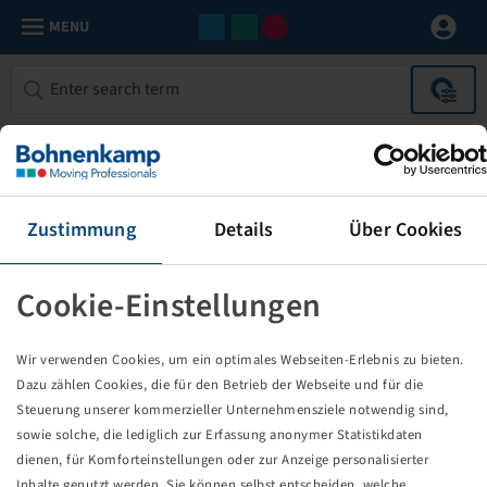
MENU
Automotive components
0 Items
Specify your search result with the following filters.
Zustimmung
Details
Über Cookies
FILTER
1
Spare parts for Support devices / Support feets / Support whe
Cookie-Einstellungen
No results
Wir verwenden Cookies, um ein optimales Webseiten-Erlebnis zu bieten.
Dazu zählen Cookies, die für den Betrieb der Webseite und für die
Steuerung unserer kommerzieller Unternehmensziele notwendig sind,
0
sowie solche, die lediglich zur Erfassung anonymer Statistikdaten
dienen, für Komforteinstellungen oder zur Anzeige personalisierter
Quantity
Inhalte genutzt werden. Sie können selbst entscheiden, welche