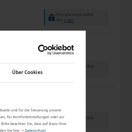
Price and stock visible
after
Login
.
Offset
Rimsize
-70
16.00 x 17
Price and stock visible
Über Cookies
after
Login
.
Offset
Rimsize
0
16.00 x 17
bseite und für die Steuerung unserer
nen, für Komforteinstellungen oder zur
Price and stock visible
after
Login
.
Bitte beachten Sie, dass auf Basis Ihrer
den Sie hier ->
Datenschutz