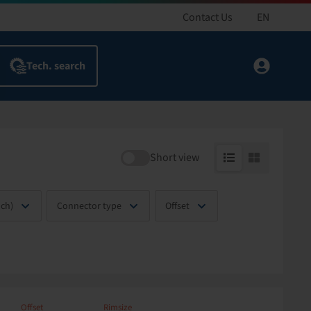
Contact Us
EN
Short view
nch)
Connector type
Offset
Offset
Rimsize