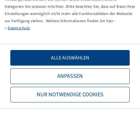
Kategorien Sie zulassen möchten. Bitte beachten Sie, dass auf Basis Ihrer
Einstellungen womöglich nicht mehr alle Funktionalitäten der Webseite
zur Verfügung stehen. Weitere Informationen finden Sie hier -
>
Datenschutz
Bohnenkamp
About Bohnenkamp
Responsibility
ALLE AUSWÄHLEN
Job vacancies
ANPASSEN
Information
Become a new customer
Terms and conditions
NUR NOTWENDIGE COOKIES
Data privacy
Imprint
Shipping and Freightcosts
Contact Us
Bohnenkamp Austria GesmbH