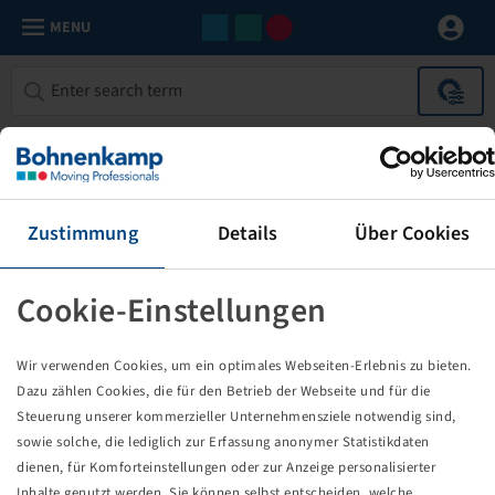
MENU
Automotive components
0 Items
Specify your search result with the following filters.
Zustimmung
Details
Über Cookies
FILTER
1
Ball bearing turntable
Reset filters
Cookie-Einstellungen
No results
Wir verwenden Cookies, um ein optimales Webseiten-Erlebnis zu bieten.
Dazu zählen Cookies, die für den Betrieb der Webseite und für die
Steuerung unserer kommerzieller Unternehmensziele notwendig sind,
0
sowie solche, die lediglich zur Erfassung anonymer Statistikdaten
dienen, für Komforteinstellungen oder zur Anzeige personalisierter
Quantity
Inhalte genutzt werden. Sie können selbst entscheiden, welche