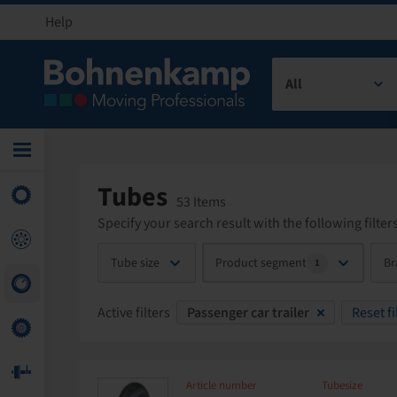
Help
All
Tubes
53 Items
Specify your search result with the following filters
Tube size
Product segment
Br
1
Active filters
Passenger car trailer
Reset fi
Article number
Tubesize