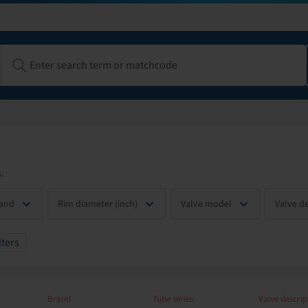
.
and
Rim diameter (inch)
Valve model
Valve d
lters
Brand
Tube series
Valve descrip