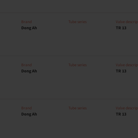
Brand
Tube series
Valve descrip
Dong Ah
TR 13
Brand
Tube series
Valve descrip
Dong Ah
TR 13
Brand
Tube series
Valve descrip
Dong Ah
TR 13