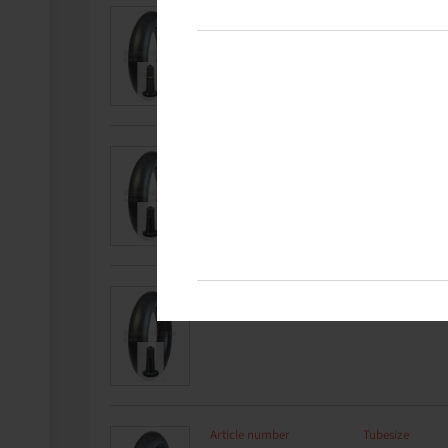
Article number
Tubesize
29800176
185 / 60 - 13
Article number
Tubesize
26040070
135 - 145 R 14
Article number
Tubesize
26040080
155 - 165 R 14
Article number
Tubesize