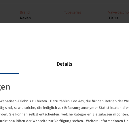
Brand
Tube series
Valve descrip
Nexen
TR 13
Brand
Tube series
Valve descrip
Nexen
Boxed
TR 13
Details
gen
Brand
Tube series
Valve descrip
Nexen
TR 13
ebseiten-Erlebnis zu bieten. Dazu zählen Cookies, die für den Betrieb der We
 sind, sowie solche, die lediglich zur Erfassung anonymer Statistikdaten die
erden. Sie können selbst entscheiden, welche Kategorien Sie zulassen möchten. 
unktionalitäten der Webseite zur Verfügung stehen. Weitere Informationen fin