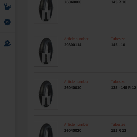
26040000
145 R 10
Article number
Tubesize
29800114
145 - 10
Article number
Tubesize
26040010
135 - 145 R 12
Article number
Tubesize
26040020
155 R 12