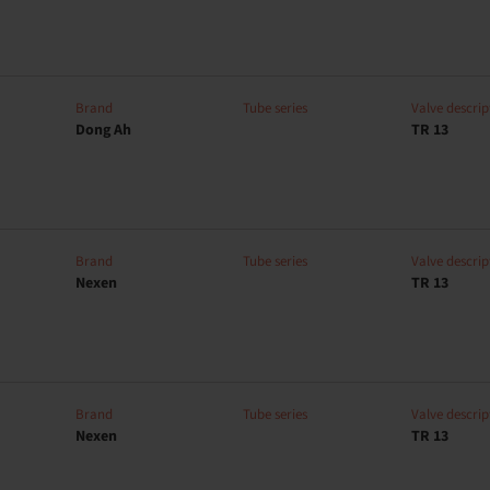
Brand
Tube series
Valve descrip
Dong Ah
TR 13
Brand
Tube series
Valve descrip
Nexen
TR 13
Brand
Tube series
Valve descrip
Nexen
TR 13