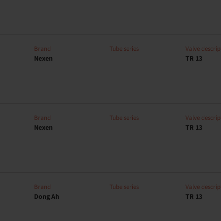
Brand
Tube series
Valve descrip
Nexen
TR 13
Brand
Tube series
Valve descrip
Nexen
TR 13
Brand
Tube series
Valve descrip
Dong Ah
TR 13