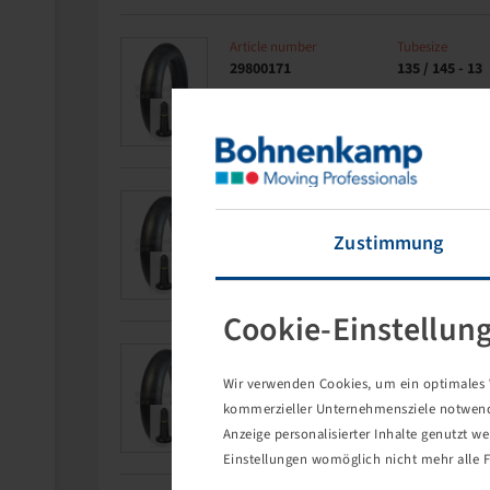
Article number
Tubesize
29800171
135 / 145 - 13
Article number
Tubesize
29800174
175 / 185 - 13
Zustimmung
Cookie-Einstellun
Article number
Tubesize
29800175
175 / 185 - 13
Wir verwenden Cookies, um ein optimales W
kommerzieller Unternehmensziele notwendig
Anzeige personalisierter Inhalte genutzt w
Einstellungen womöglich nicht mehr alle F