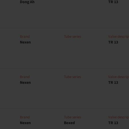
Dong Ah
TR 13
Brand
Tube series
Valve descrip
Nexen
TR 13
Brand
Tube series
Valve descrip
Nexen
TR 13
Brand
Tube series
Valve descrip
Nexen
Boxed
TR 13