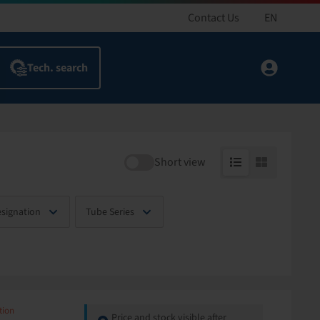
Contact Us
EN
Short view
esignation
Tube Series
tion
Price and stock visible after