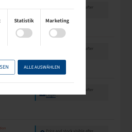
tion
Price and stock visible after
Login
.
t
Statistik
Marketing
tion
Price and stock visible after
Login
.
SEN
ALLE AUSWÄHLEN
tion
Price and stock visible after
Login
.
tion
Price and stock visible after