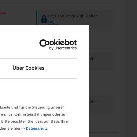
tion
Price and stock visible after
Login
.
tion
Price and stock visible after
Login
.
Über Cookies
tion
Price and stock visible after
Login
.
bseite und für die Steuerung unserer
nen, für Komforteinstellungen oder zur
Bitte beachten Sie, dass auf Basis Ihrer
den Sie hier ->
Datenschutz