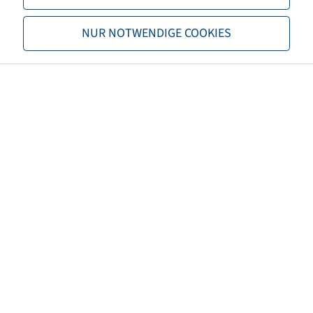
BPW
.
NUR NOTWENDIGE COOKIES
DRUCKSTUECK
FUER AVM/E UND D 44 , 80
Price and stock visible after
Login
BPW
.
GLEITPLATTE