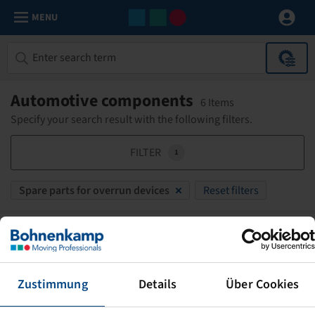
MENU
Automotive components
6 Items
Specify your search result with the following filters.
FILTER
1
Spare parts for overrun devices
Reset filters
ÜBERTRAGUNGSEINRICHTUNG
AM 2000 / 4-RAD
251.460.1.2
Zustimmung
Details
Über Cookies