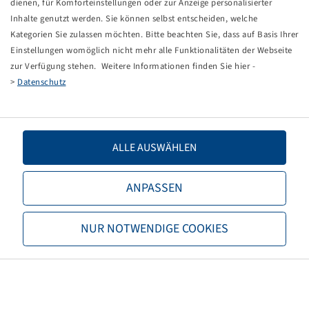
dienen, für Komforteinstellungen oder zur Anzeige personalisierter
Inhalte genutzt werden. Sie können selbst entscheiden, welche
Kategorien Sie zulassen möchten. Bitte beachten Sie, dass auf Basis Ihrer
Don't have access to an online shop yet?
Einstellungen womöglich nicht mehr alle Funktionalitäten der Webseite
Here you can create a login or apply for a client number.
zur Verfügung stehen. Weitere Informationen finden Sie hier -
>
Datenschutz
ACTIVATE SHOP-ACCESS
ALLE AUSWÄHLEN
ANPASSEN
NUR NOTWENDIGE COOKIES