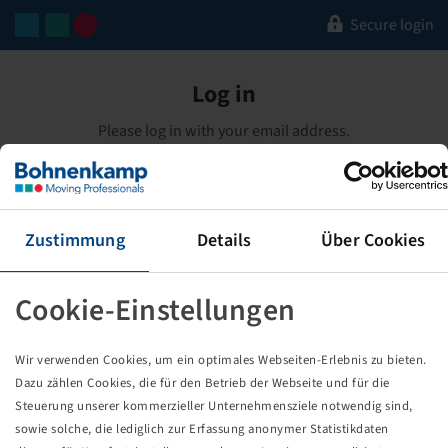
Secure login
Log in
Please log in with your email address.
Email address
Password
Zustimmung
Details
Über Cookies
Forgot Password?
Cookie-Einstellungen
Remember me
-
Details
Wir verwenden Cookies, um ein optimales Webseiten-Erlebnis zu bieten.
Dazu zählen Cookies, die für den Betrieb der Webseite und für die
LOGIN
Steuerung unserer kommerzieller Unternehmensziele notwendig sind,
sowie solche, die lediglich zur Erfassung anonymer Statistikdaten