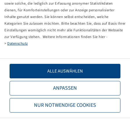
PTG Airbooster Plus
sowie solche, die lediglich zur Erfassung anonymer Statistikdaten
Reifenfüll- und Entlüftungs-set
dienen, für Komforteinstellungen oder zur Anzeige personalisierter
inkl. Füllschlauch (8 m)
Inhalte genutzt werden. Sie können selbst entscheiden, welche
Packaging unit: 1 items
Kategorien Sie zulassen möchten. Bitte beachten Sie, dass auf Basis Ihrer
Einstellungen womöglich nicht mehr alle Funktionalitäten der Webseite
Price and stock visible after
.
Login
zur Verfügung stehen. Weitere Informationen finden Sie hier -
>
Datenschutz
Technical Details
ALLE AUSWÄHLEN
Item number
41295006
ANPASSEN
Base unit code
STCK
NUR NOTWENDIGE COOKIES
TPMS-compatible Valve
no