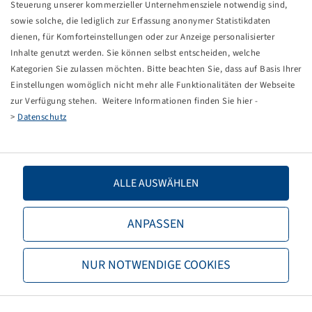
Limesring für M18 Bolzen
Steuerung unserer kommerzieller Unternehmensziele notwendig sind,
Ø 18.5/29 mm, Höhe 7 mm
sowie solche, die lediglich zur Erfassung anonymer Statistikdaten
verzinkt
dienen, für Komforteinstellungen oder zur Anzeige personalisierter
Inhalte genutzt werden. Sie können selbst entscheiden, welche
Kategorien Sie zulassen möchten. Bitte beachten Sie, dass auf Basis Ihrer
Price and stock visible after
.
Login
Einstellungen womöglich nicht mehr alle Funktionalitäten der Webseite
zur Verfügung stehen. Weitere Informationen finden Sie hier -
>
Datenschutz
Technical Details
ALLE AUSWÄHLEN
Item number
40481761
Brand
ADR
ANPASSEN
Height (mm)
7
NUR NOTWENDIGE COOKIES
Outer diameter (mm)
29