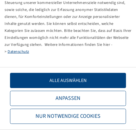
Mutter - M18 x 1.5
Steuerung unserer kommerzieller Unternehmensziele notwendig sind,
SW 24 mm, Höhe 18 mm, verzinkt
sowie solche, die lediglich zur Erfassung anonymer Statistikdaten
original ADR Artikel
dienen, für Komforteinstellungen oder zur Anzeige personalisierter
Packaging unit: 25 items
Inhalte genutzt werden. Sie können selbst entscheiden, welche
Kategorien Sie zulassen möchten. Bitte beachten Sie, dass auf Basis Ihrer
Price and stock visible after
.
Einstellungen womöglich nicht mehr alle Funktionalitäten der Webseite
Login
zur Verfügung stehen. Weitere Informationen finden Sie hier -
>
Datenschutz
Technical Details
ALLE AUSWÄHLEN
Item number
40501407
ANPASSEN
Brand
ADR
NUR NOTWENDIGE COOKIES
Thread
M18 x 1,5
Height (mm)
18