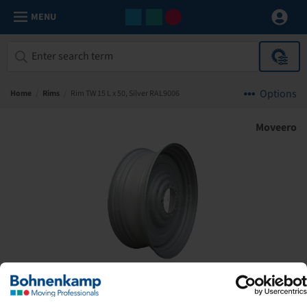
MENU
Options
Home
/
Rims
/
Rim TW 15 L x 50, Silver RAL9006
Moveero