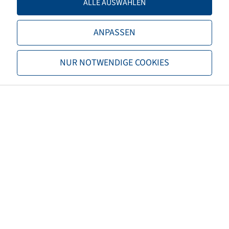
ALLE AUSWÄHLEN
Offset
0
ANPASSEN
Rim colour
Silver
NUR NOTWENDIGE COOKIES
Brand
Moveero
EAN
4040658096266
Load capacity of rim 1 (kg)
5900
Speed Rims 1 (km/h)
40
Load capacity of rim 2 (kg)
5700
Speed Rims 2 (km/h)
50
Maximum speed (km/h)
50