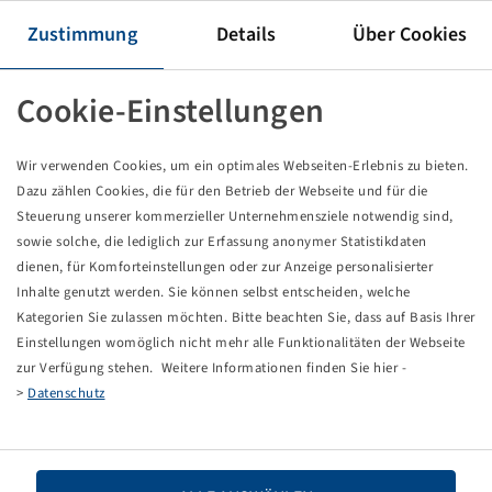
Rim TW 15 L x 50, Silver RAL9006
Zustimmung
Details
Über Cookies
Packaging unit: 4 items
Cookie-Einstellungen
Price and stock visible after
.
Login
Wir verwenden Cookies, um ein optimales Webseiten-Erlebnis zu bieten.
Dazu zählen Cookies, die für den Betrieb der Webseite und für die
Steuerung unserer kommerzieller Unternehmensziele notwendig sind,
sowie solche, die lediglich zur Erfassung anonymer Statistikdaten
Technical Details
dienen, für Komforteinstellungen oder zur Anzeige personalisierter
Inhalte genutzt werden. Sie können selbst entscheiden, welche
Item number
32013710
Kategorien Sie zulassen möchten. Bitte beachten Sie, dass auf Basis Ihrer
Einstellungen womöglich nicht mehr alle Funktionalitäten der Webseite
Rim size
TW 15 L x 50
zur Verfügung stehen. Weitere Informationen finden Sie hier -
>
Datenschutz
Rim connection
10/281/335
Model of bolt holes
B3