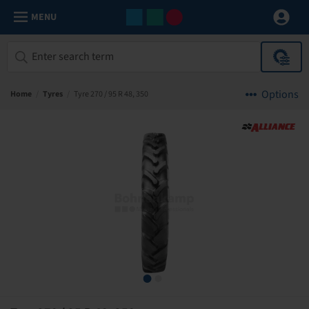
MENU
Options
Home
/
Tyres
/
Tyre 270 / 95 R 48, 350