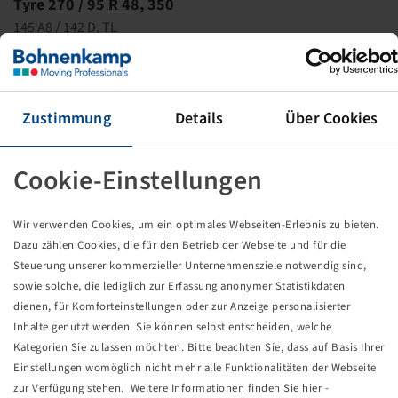
Tyre 270 / 95 R 48, 350
145 A8 / 142 D, TL
(11.2R48), Alliance
This item is only available in the specified quantity
and will not become available again.
Zustimmung
Details
Über Cookies
Price and stock visible after
.
Login
Cookie-Einstellungen
Wir verwenden Cookies, um ein optimales Webseiten-Erlebnis zu bieten.
Dazu zählen Cookies, die für den Betrieb der Webseite und für die
Technical Details
Steuerung unserer kommerzieller Unternehmensziele notwendig sind,
sowie solche, die lediglich zur Erfassung anonymer Statistikdaten
Item number
15226365
dienen, für Komforteinstellungen oder zur Anzeige personalisierter
Inhalte genutzt werden. Sie können selbst entscheiden, welche
Kategorien Sie zulassen möchten. Bitte beachten Sie, dass auf Basis Ihrer
Tyre size
270 / 95 R 48
Einstellungen womöglich nicht mehr alle Funktionalitäten der Webseite
zur Verfügung stehen. Weitere Informationen finden Sie hier -
LI / SI, PR
145 A8 / 142 D