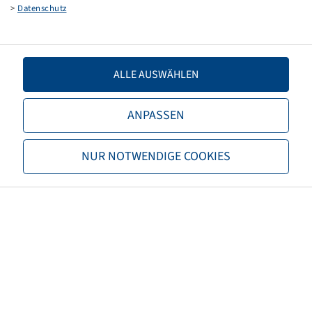
>
Datenschutz
Load capacity 1
2900 / 40
Load capacity 2
2650 / 65
ALLE AUSWÄHLEN
TL/TT
TL
ANPASSEN
Brand
Alliance
NUR NOTWENDIGE COOKIES
Tread
350
EAN
8903635011736
Alternative size 1
11.2R48
3PMSF
no
Tyre colour
Black