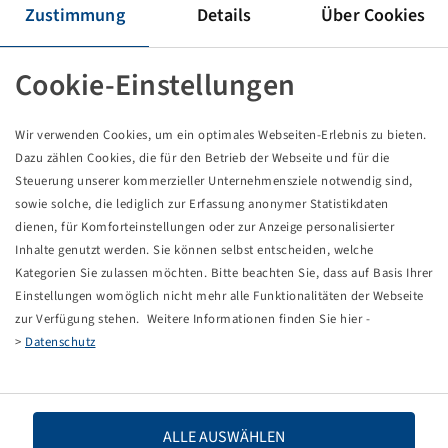
Tyre 710 / 35 R 22.5, 882
Zustimmung
Details
Über Cookies
157 D, TL, Steel Belted
Alliance
Cookie-Einstellungen
Packaging unit: 1 items
Price and stock visible after
.
Login
Wir verwenden Cookies, um ein optimales Webseiten-Erlebnis zu bieten.
Dazu zählen Cookies, die für den Betrieb der Webseite und für die
Steuerung unserer kommerzieller Unternehmensziele notwendig sind,
sowie solche, die lediglich zur Erfassung anonymer Statistikdaten
Technical Details
dienen, für Komforteinstellungen oder zur Anzeige personalisierter
Inhalte genutzt werden. Sie können selbst entscheiden, welche
Kategorien Sie zulassen möchten. Bitte beachten Sie, dass auf Basis Ihrer
Item number
10001262
Einstellungen womöglich nicht mehr alle Funktionalitäten der Webseite
zur Verfügung stehen. Weitere Informationen finden Sie hier -
Tyre size
710 / 35 R 22.5
>
Datenschutz
LI / SI, PR
157 D
Load capacity 1
4125 / 65
ALLE AUSWÄHLEN