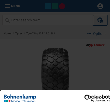
MENU
Options
Home
/
Tyres
/
Tyre 710 / 35 R 22.5, 882