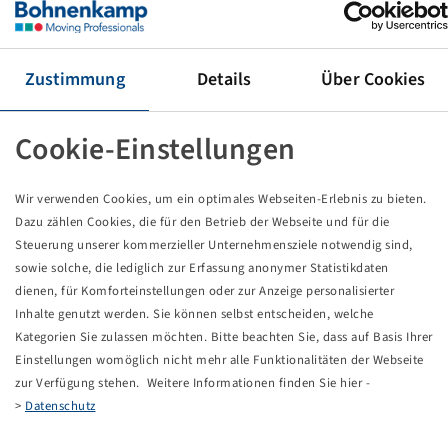
Tyre 710 / 70 R 38, Agri Star II
172 D, TL
Alliance
Zustimmung
Details
Über Cookies
Price and stock visible after
.
Login
Cookie-Einstellungen
Technical Details
Wir verwenden Cookies, um ein optimales Webseiten-Erlebnis zu bieten.
Dazu zählen Cookies, die für den Betrieb der Webseite und für die
Steuerung unserer kommerzieller Unternehmensziele notwendig sind,
Item number
15228915
sowie solche, die lediglich zur Erfassung anonymer Statistikdaten
dienen, für Komforteinstellungen oder zur Anzeige personalisierter
Tyre size
710 / 70 R 38
Inhalte genutzt werden. Sie können selbst entscheiden, welche
Kategorien Sie zulassen möchten. Bitte beachten Sie, dass auf Basis Ihrer
Einstellungen womöglich nicht mehr alle Funktionalitäten der Webseite
LI / SI, PR
172 D
zur Verfügung stehen. Weitere Informationen finden Sie hier -
>
Datenschutz
Load capacity 1
6300 / 65