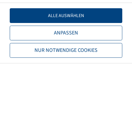
TL/TT
TL
ALLE AUSWÄHLEN
Brand
Alliance
ANPASSEN
Tread
Agri Star II
EAN
8903635028130
NUR NOTWENDIGE COOKIES
3PMSF
no
Tyre colour
Black
ECE regulation number
ECE 106
Net weight (kg)
290,00
Recommended rim size
DW23B