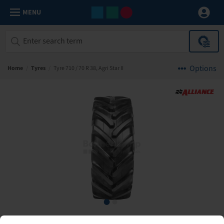
MENU
Options
Home
/
Tyres
/
Tyre 710 / 70 R 38, Agri Star II