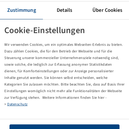
Tyre VF 650 / 65 R 38 NRO, Agrimax V-Flecto
169 D, TL
Zustimmung
Details
Über Cookies
BKT
Cookie-Einstellungen
Price and stock visible after
.
Login
Wir verwenden Cookies, um ein optimales Webseiten-Erlebnis zu bieten.
Dazu zählen Cookies, die für den Betrieb der Webseite und für die
Technical Details
Steuerung unserer kommerzieller Unternehmensziele notwendig sind,
sowie solche, die lediglich zur Erfassung anonymer Statistikdaten
dienen, für Komforteinstellungen oder zur Anzeige personalisierter
Item number
15727189
Inhalte genutzt werden. Sie können selbst entscheiden, welche
Kategorien Sie zulassen möchten. Bitte beachten Sie, dass auf Basis Ihrer
Tyre size
VF 650 / 65 R 38 NRO
Einstellungen womöglich nicht mehr alle Funktionalitäten der Webseite
zur Verfügung stehen. Weitere Informationen finden Sie hier -
LI / SI, PR
169 D
>
Datenschutz
Load capacity 1
5800 / 65