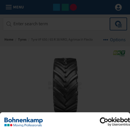
MENU
Options
Home
/
Tyres
/
Tyre VF 650 / 65 R 38 NRO, Agrimax V-Flecto