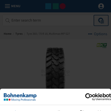
MENU
Options
Home
/
Tyres
/
Tyre 360 / 70 R 18, Multimax MP 527