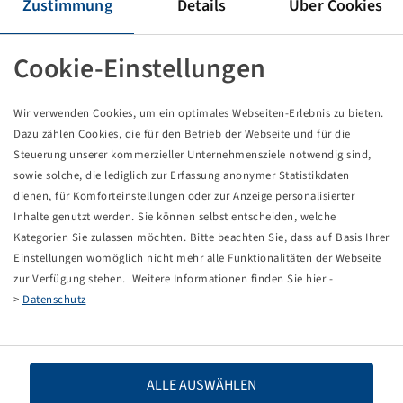
Tyre 360 / 70 R 18, Multimax MP 527
Zustimmung
Details
Über Cookies
142 A8 / 142 B, TL
BKT
Cookie-Einstellungen
Price and stock visible after
.
Login
Wir verwenden Cookies, um ein optimales Webseiten-Erlebnis zu bieten.
Dazu zählen Cookies, die für den Betrieb der Webseite und für die
Steuerung unserer kommerzieller Unternehmensziele notwendig sind,
sowie solche, die lediglich zur Erfassung anonymer Statistikdaten
Technical Details
dienen, für Komforteinstellungen oder zur Anzeige personalisierter
Inhalte genutzt werden. Sie können selbst entscheiden, welche
Item number
15735215
Kategorien Sie zulassen möchten. Bitte beachten Sie, dass auf Basis Ihrer
Einstellungen womöglich nicht mehr alle Funktionalitäten der Webseite
zur Verfügung stehen. Weitere Informationen finden Sie hier -
Tyre size
360 / 70 R 18
>
Datenschutz
LI / SI, PR
142 A8 / 142 B
Load capacity 1
2650 / 40
ALLE AUSWÄHLEN