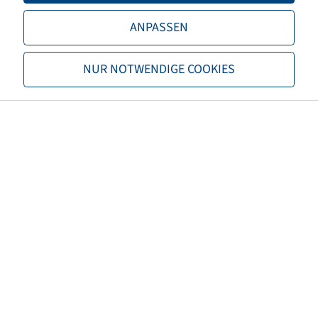
Load capacity 2
2650 / 50
ANPASSEN
TL/TT
TL
NUR NOTWENDIGE COOKIES
Brand
BKT
Tread
Multimax MP 527
EAN
8903094053650
3PMSF
no
Tyre colour
Black
ECE regulation number
ECE 106
Net weight (kg)
57,76