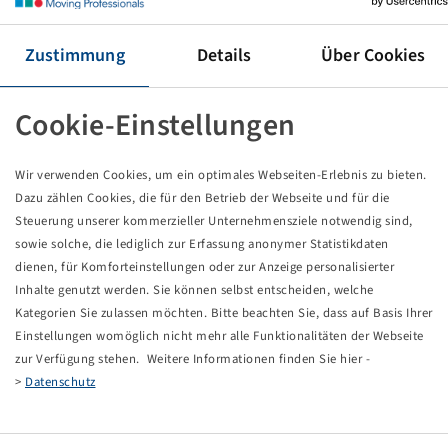
Tyre 420 / 70 R 24, AC 70 G
130 A8 / 130 B, TL
Mitas
Zustimmung
Details
Über Cookies
Price and stock visible after
.
Login
Cookie-Einstellungen
Wir verwenden Cookies, um ein optimales Webseiten-Erlebnis zu bieten.
Dazu zählen Cookies, die für den Betrieb der Webseite und für die
Technical Details
Steuerung unserer kommerzieller Unternehmensziele notwendig sind,
sowie solche, die lediglich zur Erfassung anonymer Statistikdaten
Item number
10927690
dienen, für Komforteinstellungen oder zur Anzeige personalisierter
Inhalte genutzt werden. Sie können selbst entscheiden, welche
Tyre size
420 / 70 R 24
Kategorien Sie zulassen möchten. Bitte beachten Sie, dass auf Basis Ihrer
Einstellungen womöglich nicht mehr alle Funktionalitäten der Webseite
zur Verfügung stehen. Weitere Informationen finden Sie hier -
LI / SI, PR
130 A8 / 130 B
>
Datenschutz
Load capacity 1
1900 / 40