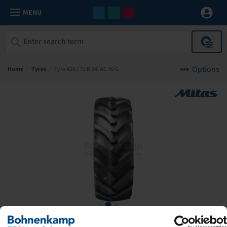
MENU
Options
Home
/
Tyres
/
Tyre 420 / 70 R 24, AC 70 G