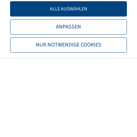
Load capacity 2
1900 / 50
ALLE AUSWÄHLEN
TL/TT
TL
ANPASSEN
Brand
Mitas
NUR NOTWENDIGE COOKIES
Tread
AC 70 G
EAN
8059971036701
3PMSF
no
Tyre colour
Black
ECE regulation number
not necessary
Net weight (kg)
72,10