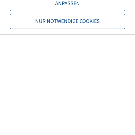
ANPASSEN
TL/TT
TL
Brand
Mitas
NUR NOTWENDIGE COOKIES
Tread
SFT
EAN
8059971036954
3PMSF
no
Tyre colour
Black
ECE regulation number
not necessary
Net weight (kg)
235,40
Recommended rim size
23