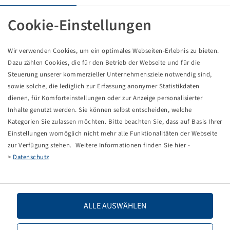
Tyre 710 / 65 R 30, SFT
182 A8, TL
Cookie-Einstellungen
Mitas
Wir verwenden Cookies, um ein optimales Webseiten-Erlebnis zu bieten.
Price and stock visible after
.
Login
Dazu zählen Cookies, die für den Betrieb der Webseite und für die
Steuerung unserer kommerzieller Unternehmensziele notwendig sind,
sowie solche, die lediglich zur Erfassung anonymer Statistikdaten
dienen, für Komforteinstellungen oder zur Anzeige personalisierter
Technical Details
Inhalte genutzt werden. Sie können selbst entscheiden, welche
Kategorien Sie zulassen möchten. Bitte beachten Sie, dass auf Basis Ihrer
Einstellungen womöglich nicht mehr alle Funktionalitäten der Webseite
Item number
10927938
zur Verfügung stehen. Weitere Informationen finden Sie hier -
>
Datenschutz
Tyre size
710 / 65 R 30
LI / SI, PR
182 A8
ALLE AUSWÄHLEN
Load capacity 1
8500 / 40