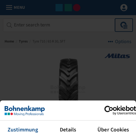
MENU
Options
Home
/
Tyres
/
Tyre 710 / 65 R 30, SFT
Zustimmung
Details
Über Cookies