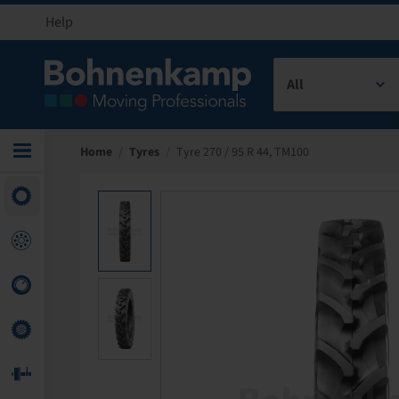
Help
All
Home
/
Tyres
/
Tyre 270 / 95 R 44, TM100