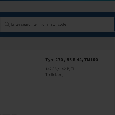
Tyre 270 / 95 R 44, TM100
142 A8 / 142 B, TL
Trelleborg