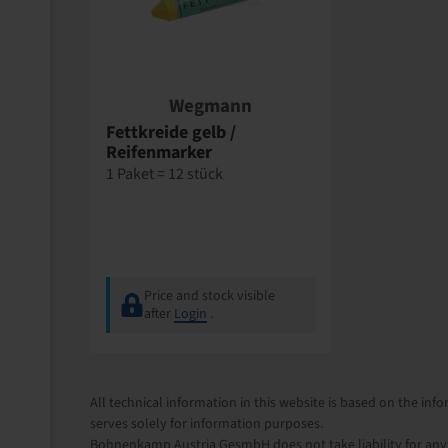
Wegmann
Fettkreide gelb /
Reifenmarker
1 Paket = 12 stück
Price and stock visible
after
Login
.
All technical information in this website is based on the i
serves solely for information purposes.
Bohnenkamp Austria GesmbH does not take liability for anythi