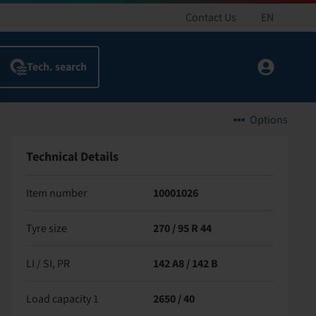
Contact Us
EN
Options
Technical Details
Item number
10001026
Tyre size
270 / 95 R 44
LI / SI, PR
142 A8 / 142 B
Load capacity 1
2650 / 40