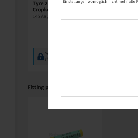
Einstellungen womöglich nicht mehr alle F
Tyre 270 / 95 R 44,
Tyre 270 /
Cropker
Agrimax R
145 A8 / 142 D, TL
142 A8 / 142
Price and stock visible
Price a
after
Login
.
after
Lo
Fitting products