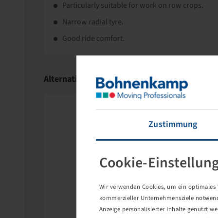
Particularly suitable for work on row crops.
Narrow radial tyre.
Good ride comfort.
Alternative Products
Zustimmung
Cookie-Einstellun
Wir verwenden Cookies, um ein optimales W
kommerzieller Unternehmensziele notwendig
Anzeige personalisierter Inhalte genutzt w