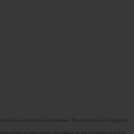
nformation provided by the manufacturers. The content is non-binding and
ng related to these details. Any liability for any immediate or indirect