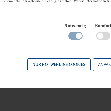
unktionalitäten der Webseite zur Verfügung stehen. Weitere Informationen fin
 95 R 44,
T 955
 B, TL
Einwilligungsauswahl
Notwendig
Komfor
nd stock visible
gin
.
NUR NOTWENDIGE COOKIES
ANPAS