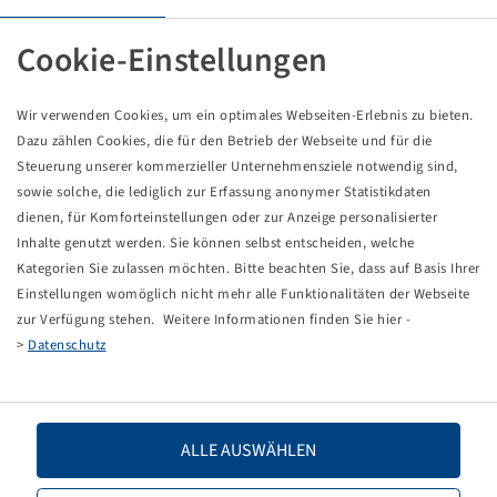
Tyre IF 650 / 60 R 34, TM1000HP
Cookie-Einstellungen
Price and stock visible after
.
Login
Wir verwenden Cookies, um ein optimales Webseiten-Erlebnis zu bieten.
Dazu zählen Cookies, die für den Betrieb der Webseite und für die
Steuerung unserer kommerzieller Unternehmensziele notwendig sind,
sowie solche, die lediglich zur Erfassung anonymer Statistikdaten
dienen, für Komforteinstellungen oder zur Anzeige personalisierter
Technical Details
Inhalte genutzt werden. Sie können selbst entscheiden, welche
Kategorien Sie zulassen möchten. Bitte beachten Sie, dass auf Basis Ihrer
Item number
13627220
Einstellungen womöglich nicht mehr alle Funktionalitäten der Webseite
zur Verfügung stehen. Weitere Informationen finden Sie hier -
>
Datenschutz
Tyre size
IF 650 / 60 R 34
LI / SI, PR
159 D
ALLE AUSWÄHLEN
Load capacity 1
4375 / 65