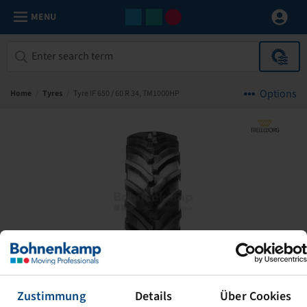
MENU
Options
Home
/
Tyres
/
Tyre IF 650 / 60 R 34, TM1000HP
Zustimmung
Details
Über Cookies