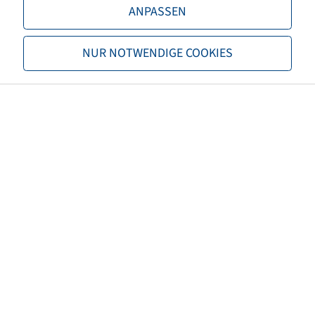
ANPASSEN
TL/TT
TL
Brand
Trelleborg
NUR NOTWENDIGE COOKIES
Tread
TM1000HP
EAN
8059971015256
3PMSF
no
Tyre colour
Black
ECE regulation number
not necessary
Net weight (kg)
207,00
Recommended rim size
23