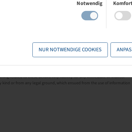
Notwendig
Komfor
range (from 250 hp approx.).
pressure or 20% lower inflation pressure with the same payload
on and can thus increase crop yields.
raction and low rolling resistance.
NUR NOTWENDIGE COOKIES
ANPAS
nformation provided by the manufacturers. The content is non-binding and
ng related to these details. Any liability for any immediate or indirect
 kind or from any legal ground, which ensued from the use of information