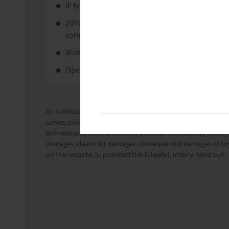
IF tyre for tractors in the highest performance 
20% higher load capacity at constant inflation 
compared with standard tyres.
Wide contact area enables optimal soil protecti
Operating costs are reduced through very good t
All technical information in this website is based on the i
serves solely for information purposes.
Bohnenkamp Austria GesmbH does not take liability for anythi
damages, claims for damages, consequential damages of any
on this website, is, provided this is lawful, utterly ruled out.