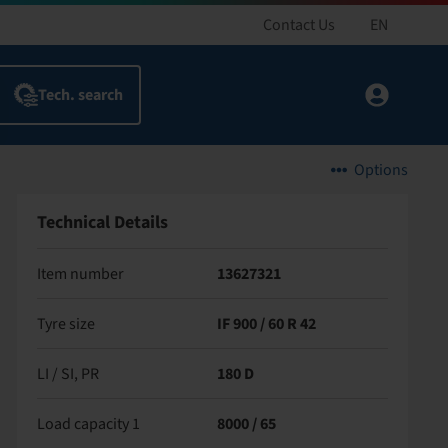
Contact Us
EN
Options
Technical Details
Item number
13627321
Tyre size
IF 900 / 60 R 42
LI / SI, PR
180 D
Load capacity 1
8000 / 65