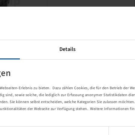
Details
This item is a discounted
special product and only
available in the specified
gen
quantity.
ebseiten-Erlebnis zu bieten. Dazu zählen Cookies, die für den Betrieb der We
Price and stock visible after
 sind, sowie solche, die lediglich zur Erfassung anonymer Statistikdaten die
Login
.
erden. Sie können selbst entscheiden, welche Kategorien Sie zulassen möchten. 
unktionalitäten der Webseite zur Verfügung stehen. Weitere Informationen fin
Einwilligungsauswahl