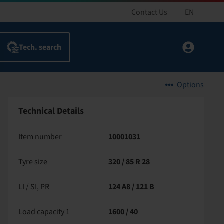
Contact Us
EN
Options
Technical Details
Item number
10001031
Tyre size
320 / 85 R 28
LI / SI, PR
124 A8 / 121 B
Load capacity 1
1600 / 40