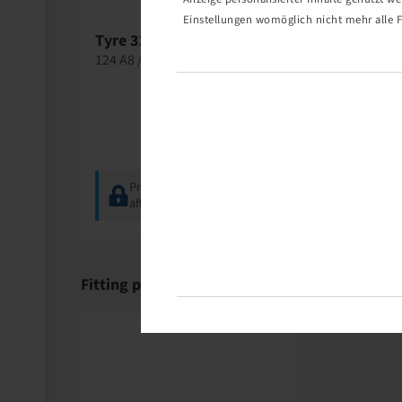
Einstellungen womöglich nicht mehr alle F
Tyre 320 / 85 R 28, AC 85
Tyre 320 /
124 A8 / 124 B, TL
124 A8 / 121
Price and stock visible
Price a
after
Login
.
after
Lo
Fitting products