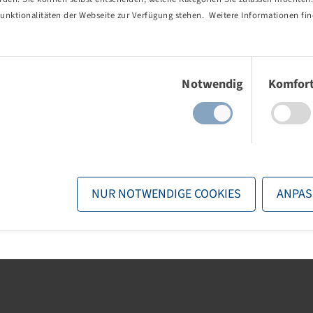
unktionalitäten der Webseite zur Verfügung stehen. Weitere Informationen fin
 85 R 28, Traker
Tyre 320 / 85 R 28,
Agrimax RT 855
 B, TL
124 A8 / 124 B, TL
Einwilligungsauswahl
Notwendig
Komfor
nd stock visible
Price and stock visible
gin
.
after
Login
.
NUR NOTWENDIGE COOKIES
ANPAS