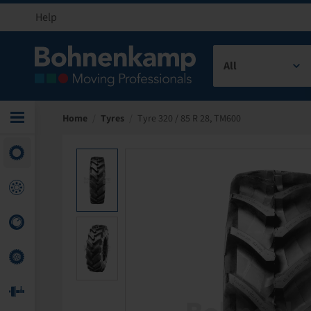
Help
All
Home
/
Tyres
/
Tyre 320 / 85 R 28, TM600