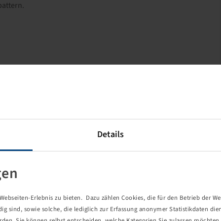
pattern.
Details
gen
ebseiten-Erlebnis zu bieten. Dazu zählen Cookies, die für den Betrieb der We
 sind, sowie solche, die lediglich zur Erfassung anonymer Statistikdaten die
erden. Sie können selbst entscheiden, welche Kategorien Sie zulassen möchten. 