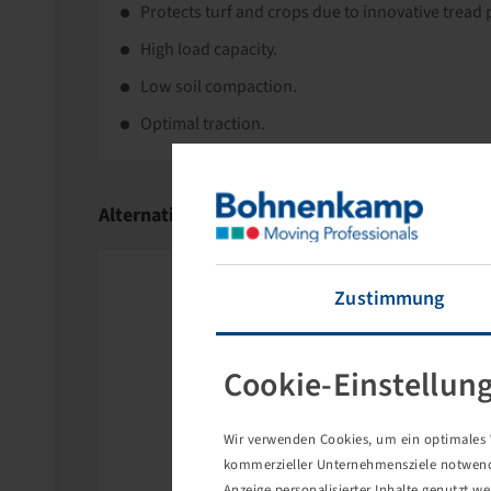
Protects turf and crops due to innovative tread 
High load capacity.
Low soil compaction.
Optimal traction.
Alternative Products
Zustimmung
Cookie-Einstellun
Wir verwenden Cookies, um ein optimales W
kommerzieller Unternehmensziele notwendig
Anzeige personalisierter Inhalte genutzt w