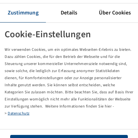
Tyre 320 / 85 R 38, TM600
129 A8 / 126 B, TL
Zustimmung
Details
Über Cookies
Trelleborg
Cookie-Einstellungen
Price and stock visible after
.
Login
Wir verwenden Cookies, um ein optimales Webseiten-Erlebnis zu bieten.
Dazu zählen Cookies, die für den Betrieb der Webseite und für die
Technical Details
Steuerung unserer kommerzieller Unternehmensziele notwendig sind,
sowie solche, die lediglich zur Erfassung anonymer Statistikdaten
dienen, für Komforteinstellungen oder zur Anzeige personalisierter
Item number
13626551
Inhalte genutzt werden. Sie können selbst entscheiden, welche
Kategorien Sie zulassen möchten. Bitte beachten Sie, dass auf Basis Ihrer
Tyre size
320 / 85 R 38
Einstellungen womöglich nicht mehr alle Funktionalitäten der Webseite
zur Verfügung stehen. Weitere Informationen finden Sie hier -
LI / SI, PR
129 A8 / 126 B
>
Datenschutz
Load capacity 1
1850 / 40