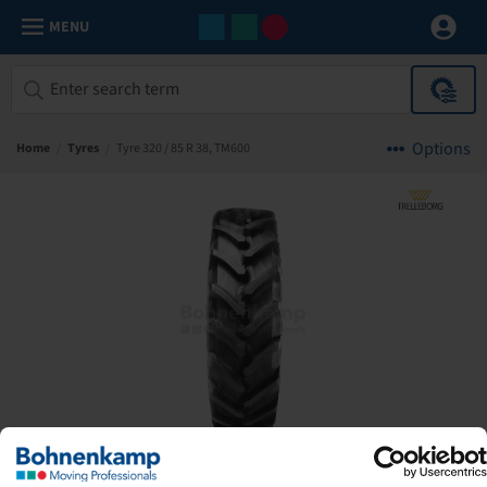
MENU
Options
Home
/
Tyres
/
Tyre 320 / 85 R 38, TM600