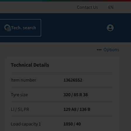
Contact Us
EN
Options
Technical Details
Item number
13626552
Tyre size
320 / 85 R 38
LI / SI, PR
129 A8 / 136 B
Load capacity 1
1850 / 40