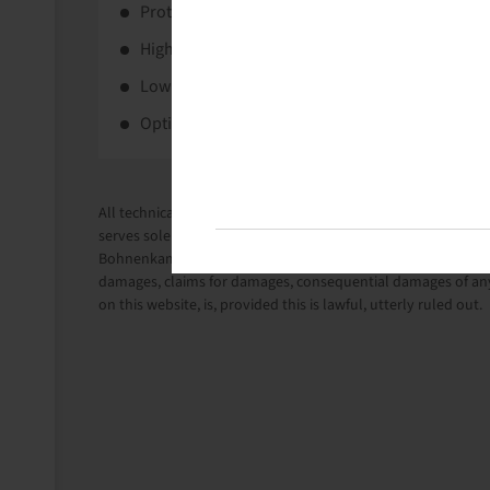
Protects turf and crops due to innovative tread 
High load capacity.
Low soil compaction.
Optimal traction.
All technical information in this website is based on the i
serves solely for information purposes.
Bohnenkamp Austria GesmbH does not take liability for anythi
damages, claims for damages, consequential damages of any
on this website, is, provided this is lawful, utterly ruled out.