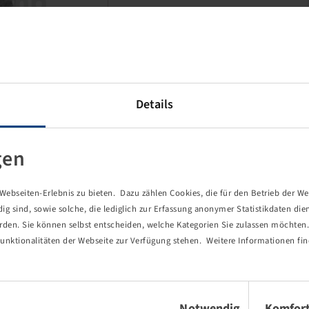
Details
This item is a discounted
special product and only
gen
available in the specified
quantity.
ebseiten-Erlebnis zu bieten. Dazu zählen Cookies, die für den Betrieb der We
Price and stock visible after
 sind, sowie solche, die lediglich zur Erfassung anonymer Statistikdaten die
Login
.
erden. Sie können selbst entscheiden, welche Kategorien Sie zulassen möchten. 
unktionalitäten der Webseite zur Verfügung stehen. Weitere Informationen fin
Einwilligungsauswahl
Notwendig
Komfor