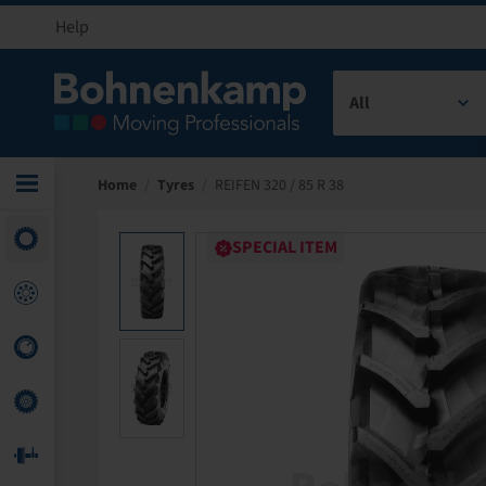
Help
All
Home
/
Tyres
/
REIFEN 320 / 85 R 38
SPECIAL ITEM
SPECIAL ITEM
SPECIAL ITEM