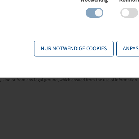
pattern.
NUR NOTWENDIGE COOKIES
ANPAS
nformation provided by the manufacturers. The content is non-binding and
ng related to these details. Any liability for any immediate or indirect
 kind or from any legal ground, which ensued from the use of information