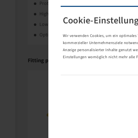
Protects turf and crops due to innovative tread 
High load capacity.
Cookie-Einstellun
Low soil compaction.
Optimal traction.
Wir verwenden Cookies, um ein optimales W
kommerzieller Unternehmensziele notwendig
Anzeige personalisierter Inhalte genutzt w
Einstellungen womöglich nicht mehr alle F
Fitting products