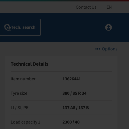
Contact Us
EN
Options
Technical Details
Item number
13626441
Tyre size
380 / 85 R 34
LI / SI, PR
137 A8 / 137 B
Load capacity 1
2300 / 40