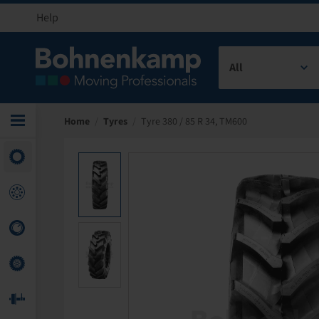
Help
All
Home
/
Tyres
/
Tyre 380 / 85 R 34, TM600