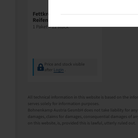
Wegmann
Fettkreide gelb /
Reifenmarker
1 Paket = 12 stück
Price and stock visible
after
Login
.
All technical information in this website is based on the i
serves solely for information purposes.
Bohnenkamp Austria GesmbH does not take liability for anythi
damages, claims for damages, consequential damages of any
on this website, is, provided this is lawful, utterly ruled out.