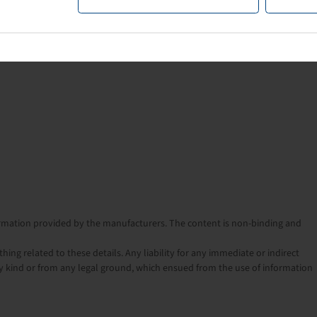
nformation provided by the manufacturers. The content is non-binding and
ng related to these details. Any liability for any immediate or indirect
 kind or from any legal ground, which ensued from the use of information