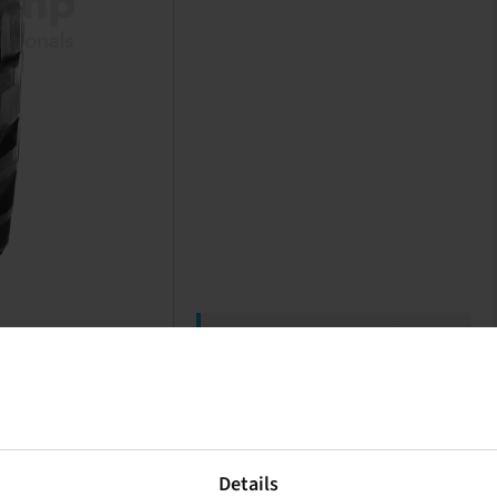
Price and stock visible after
Login
.
Details